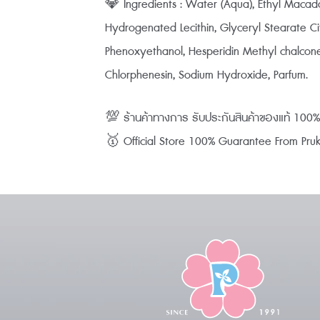
💎 Ingredients : Water (Aqua), Ethyl Macada
Hydrogenated Lecithin, Glyceryl Stearate Ci
Phenoxyethanol, Hesperidin Methyl chalcone
Chlorphenesin, Sodium Hydroxide, Parfum.
💯 ร้านค้าทางการ รับประกันสินค้าของแท้ 10
🥇 Official Store 100% Guarantee From Pruksa