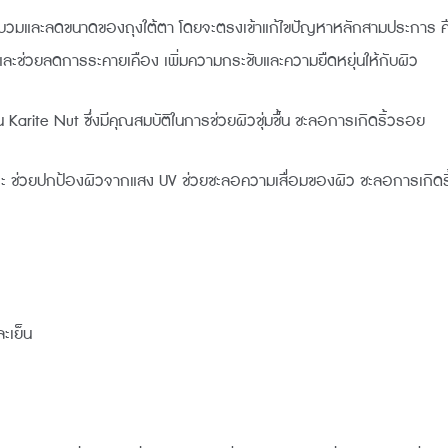
ารบวมและลดขนาดของถุงใต้ตา โดยจะตรงเข้าแก้ไขปัญหาหลักสามประการ คื
และช่วยลดการระคายเคือง เพิ่มความกระชับและความยืดหยุ่นให้กับผิว
 Karite Nut ซึ่งมีคุณสมบัติในการช่วยผิวชุ่มชื้น ชะลอการเกิดริ้วรอย
ิสระ ช่วยปกป้องผิวจากแสง UV ช่วยชะลอความเสื่อมของผิว ชะลอการเก
ะเย็น