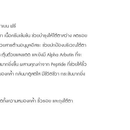
rent
ce
ราเบน ฟรี
นื้อครีมเข้มข้น ช่วยบำรุงให้ใต้ตาสว่าง ลดรอย
2.00.
ด้วยสารต้านอนุมูลอิสระ ช่วยปกป้องบริเวณใต้ตา
ะตุ้นด้วยแสงแดด และยังมี Alpha Arbutin ที่จะ
มากยิ่งขึ้น ผสานคุณค่าจาก Peptide ที่ช่วยให้ริ้ว
่หมองคล้ำ กลับมาดูสดใส มีชีวิตชีวา กระชับมากยิ่ง
ดทั้งความหมองคล้ำ ริ้วรอย และถุงใต้ตา