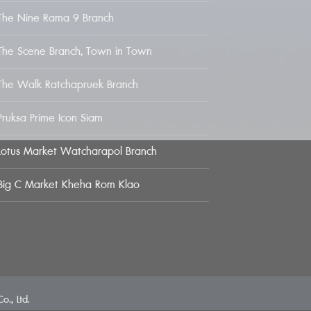
The Nine Rama 9 Branch
The Scene Branch, Town in Town
The Walk Ratchapruek Branch
Pruksa Prime Icon Siam
Lotus Market Watcharapol Branch
Big C Market Kheha Rom Klao
o., Ltd.