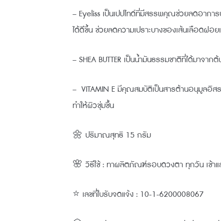
– Eyeliss เป็นเปปไทด์ที่มีสรรพคุณช่วยลดอาก
ได้ดีขึ้น ช่วยลดความเปราะบางของเส้นเลือดฝอย
– SHEA BUTTER เป็นน้ำมันธรรมชาติที่ได้มาจากต้น
– VITAMIN E มีคุณสมบัติเป็นสารต้านอนุมูลอ
ทำให้ผิวชุ่มชื้น
🌼 ปริมาณสุทธิ 15 กรัม
🌸 วิธีใช้ : ทาผลิตภัณฑ์รอบดวงตา ทุกวัน เช้าแล
⭐ เลขที่ใบรับจดแจ้ง : 10-1-6200008067