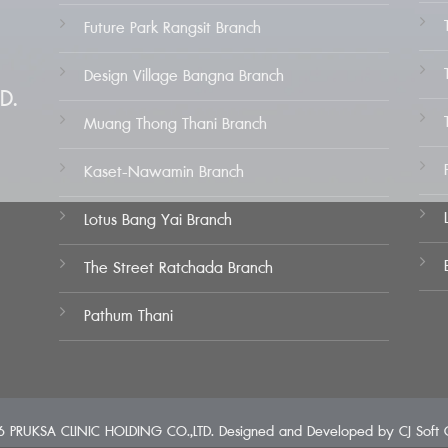
Future Park Rangsit Branch
Design Village Bangna Branch
D.
Muang Thong Thani Branch
Kaset-Nawamin Branch
Lotus Bang Yai Branch
The Street Ratchada Branch
Pathum Thani
 PRUKSA CLINIC HOLDING CO.,LTD. Designed and Developed by
CJ Soft C