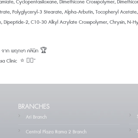
miate, Cyclopentasiloxane, Dimethicone Crosspolymer, Dimethicono
trate, Polyglyceryl-3 Stearate, Alpha-Arbutin, Tocopheryl Acetate,
, Dipeptide-2, C10-30 Alkyl Acrylate Crosspolymer, Chrysin, N-Hy
0% จาก พฤกษา คลินิก 🏆
 Clinic ⭐️ 👨‍⚕️”
BRANCHES
Ari Branch
Central Plaza Rama 2 Branch