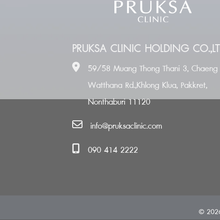
PRUKSA CLINIC HOLDING CO.,LT
59/58 Muang Thong Thani 3, Chaeng
Watthana Rd.,Khlong Klua, Pakkret,
Nonthaburi 11120
info@pruksaclinic.com
090 414 2222
© 2026