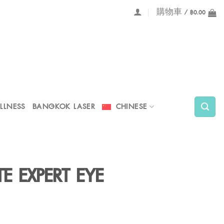
購物車 /
฿
0.00
LLNESS
BANGKOK LASER
CHINESE
E EXPERT EYE