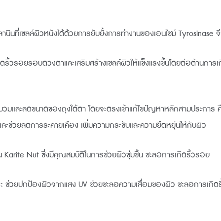
นที่เซลล์ผิวหนังได้ด้วยการยับยั้งการทำงานของเอนไซม์ Tyrosinase จึง
ยลดริ้วรอยรอบดวงตาและเสริมสร้างเซลล์ผิวให้แข็งแรงขึ้นโดยต่อต้านการ
ารบวมและลดขนาดของถุงใต้ตา โดยจะตรงเข้าแก้ไขปัญหาหลักสามประการ คื
และช่วยลดการระคายเคือง เพิ่มความกระชับและความยืดหยุ่นให้กับผิว
 Karite Nut ซึ่งมีคุณสมบัติในการช่วยผิวชุ่มชื้น ชะลอการเกิดริ้วรอย
ิสระ ช่วยปกป้องผิวจากแสง UV ช่วยชะลอความเสื่อมของผิว ชะลอการเก