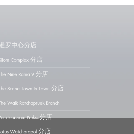
暹罗中心分店
Silom Complex 分店
The Nine Rama 9 分店
The Scene Town in Town 分店
The Walk Ratchapruek Branch
Prim Iconsiam Pruksa分店
Lotus Watcharapol 分店