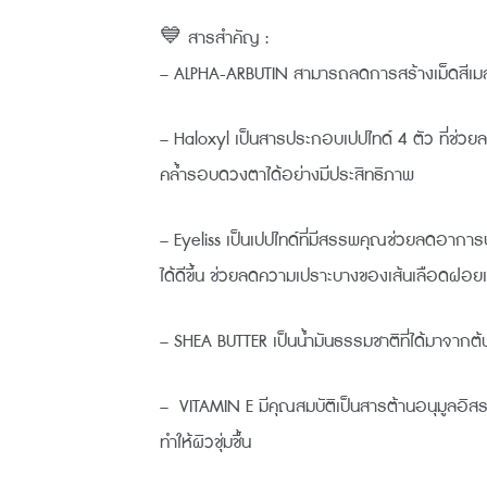
💙 สารสำคัญ :
– ALPHA-ARBUTIN สามารถลดการสร้างเม็ดสีเมลานิ
– Haloxyl เป็นสารประกอบเปปไทด์ 4 ตัว ที่ช่ว
คล้ำรอบดวงตาได้อย่างมีประสิทธิภาพ
– Eyeliss เป็นเปปไทด์ที่มีสรรพคุณช่วยลดอาก
ได้ดีขึ้น ช่วยลดความเปราะบางของเส้นเลือดฝอย
– SHEA BUTTER เป็นน้ำมันธรรมชาติที่ได้มาจากต้น
– VITAMIN E มีคุณสมบัติเป็นสารต้านอนุมูลอ
ทำให้ผิวชุ่มชื้น