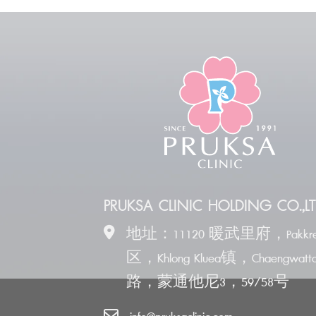
PRUKSA CLINIC HOLDING CO.,LT
地址：11120 暖武里府，Pakkre
区，Khlong Kluea镇，Chaengwatt
路，蒙通他尼3，59/58号