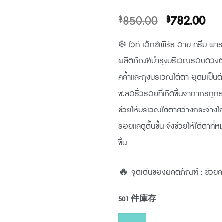
原
目
850.00
782.00
฿
฿
始
前
❄️ ไวท์ เอ็กซ์เพิร์ธ อาย ครีม พา
價
價
ผลิตภัณฑ์บำรุงบริเวณรอบดวงตา เ
格：
格
คล้ำและถุงบริเวณใต้ตา อุดมเป็น
฿850.00。
฿7
ชะลอริ้วรอยที่เกิดขึ้นจากากรถูกร
ช่วยให้บริเวณใต้ตาสว่างกระจ่างใส
รอยแลดูตื้นขึ้น จึงช่วยให้ใต้ตาที
ขึ้น
🔥 จุดเด่นของผลิตภัณฑ์ : ช่วยล
501 件庫存