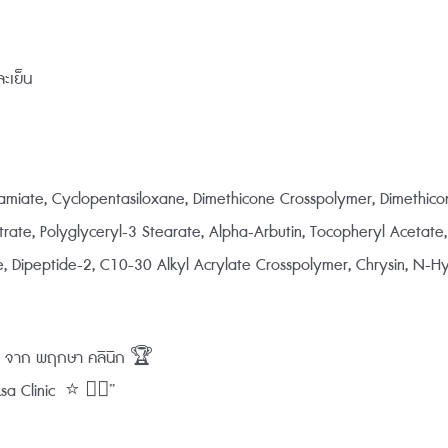
ะเย็น
miate, Cyclopentasiloxane, Dimethicone Crosspolymer, Dimethicono
trate, Polyglyceryl-3 Stearate, Alpha-Arbutin, Tocopheryl Acetate,
, Dipeptide-2, C10-30 Alkyl Acrylate Crosspolymer, Chrysin, N-Hy
0% จาก พฤกษา คลินิก 🏆
 Clinic ⭐️ 👨‍⚕️”