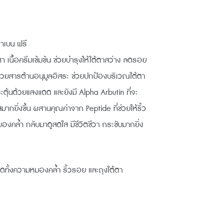
ราเบน ฟรี
นื้อครีมเข้มข้น ช่วยบำรุงให้ใต้ตาสว่าง ลดรอย
：
ด้วยสารต้านอนุมูลอิสระ ช่วยปกป้องบริเวณใต้ตา
82.00。
ะตุ้นด้วยแสงแดด และยังมี Alpha Arbutin ที่จะ
มากยิ่งขึ้น ผสานคุณค่าจาก Peptide ที่ช่วยให้ริ้ว
่หมองคล้ำ กลับมาดูสดใส มีชีวิตชีวา กระชับมากยิ่ง
ดทั้งความหมองคล้ำ ริ้วรอย และถุงใต้ตา