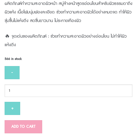
ผลิตภัณฑ์ทำความสะอาดผิวหน้า สบู่ล้างหน้าสูตรอ่อนโยนสำหรับผิวธรรมดาถึง
ผิวแห้ง เนื้อโฟมนุ่มฟองละเอียด ช่วยทำความสะอาดผิวได้อย่างหมดจด ทำให้ผิว
ชุ่มชื้นไม่แห้งตึง สดชื่นยาวนาน ไม่ระคายเคืองผิว
🔥 จุดเด่นของผลิตภัณฑ์ : ช่วยทำความสะอาดผิวอย่างอ่อนโยน ไม่ทำให้ผิว
แห้งตึง
566 in stock
PRUKSA
GENTLE
CLEANSER
340
ml
quantity
ADD TO CART