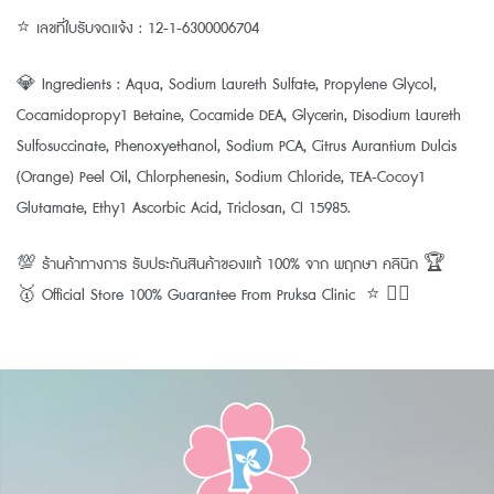
⭐ เลขที่ใบรับจดแจ้ง : 12-1-6300006704
💎 Ingredients : Aqua, Sodium Laureth Sulfate, Propylene Glycol,
Cocamidopropy1 Betaine, Cocamide DEA, Glycerin, Disodium Laureth
Sulfosuccinate, Phenoxyethanol, Sodium PCA, Citrus Aurantium Dulcis
(Orange) Peel Oil, Chlorphenesin, Sodium Chloride, TEA-Cocoy1
Glutamate, Ethy1 Ascorbic Acid, Triclosan, CI 15985.
💯 ร้านค้าทางการ รับประกันสินค้าของแท้ 100% จาก พฤกษา คลินิก 🏆
🥇 Official Store 100% Guarantee From Pruksa Clinic ⭐️ 👨‍⚕️