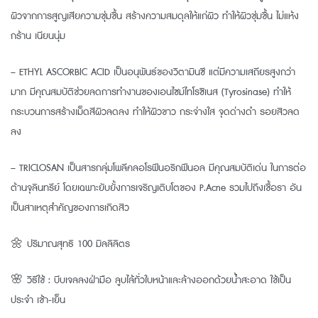
ผิวจากการสูญเสียความชุ่มชื้น สร้างความสมดุลให้แก่ผิว ทำให้ผิวชุ่มชื้น ไม่แห้ง
กร้าน เนียนนุ่ม
– ETHYL ASCORBIC ACID เป็นอนุพันธ์ของวิตามินซี แต่มีความเสถียรสูงกว่า
มาก มีคุณสมบัติช่วยลดการทำงานของเอนไซม์ไทโรซิเนส (Tyrosinase) ทำให้
กระบวนการสร้างเม็ดสีผิวลดลง ทำให้ผิวขาว กระจ่างใส จุดด่างดำ รอยสิวลด
ลง
– TRICLOSAN เป็นสารกลุ่มโพลีคลอโรฟีนอริกฟีนอล มีคุณสมบัติเด่น ในการต่อ
ต้านจุลินทรีย์ โดยเฉพาะยับยั้งการเจริญเติบโตของ P.Acne รวมไปถึงเชื้อรา อัน
เป็นสาเหตุสำคัญของการเกิดสิว
🌼 ปริมาณสุทธิ 100 มิลลิลิตร
🌸 วิธีใช้ : บีบเจลลงฝ่ามือ ลูบไล้ทั่วใบหน้าและล้างออกด้วยน้ำสะอาด ใช้เป็น
ประจำ เช้า-เย็น