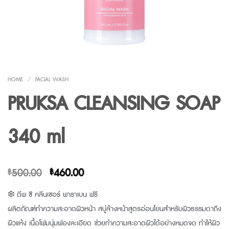
HOME
/
FACIAL WASH
PRUKSA CLEANSING SOAP
340 ml
Original
Current
500.00
460.00
฿
฿
price
price
❄️ ดีพ ซี คลีนเซอร์ พาราเบน ฟรี
was:
is:
ผลิตภัณฑ์ทำความสะอาดผิวหน้า สบู่ล้างหน้าสูตรอ่อนโยนสำหรับผิวธรรมดาถึง
฿500.00.
฿460.00.
ผิวแห้ง เนื้อโฟมนุ่มฟองละเอียด ช่วยทำความสะอาดผิวได้อย่างหมดจด ทำให้ผิว