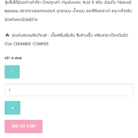
ชุ่มชื้นให้ผิวอย่างล้ำลึก ด้วยคุณค่า Hyaluronic Acid 8 ชนิด ร่วมกับ Natural
Betaine ปราศจากแอลกอฮอล์ พาราเบน น้ำหอม และสีสังเคราะห์ เหมาะสำหรับ
ผิวแห้งและผิวแพ้ง่าย
🔥 จุดเด่นของผลิตภัณฑ์ : เนื้อเซรั่มเข้มข้น ซึมซาบเร็ว เสริมเกราะป้องกันผิว
ด้วย CERAMIDE COMPLEX
621 in stock
PRUKSA
CERMILD
50
g
quantity
ADD TO CART