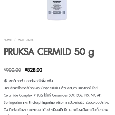
HOME
/
MOISTURIZER
PRUKSA CERMILD 50 g
Original
Current
900.00
828.00
฿
฿
price
price
❄️ เซอร์มายด์ มอยส์เจอร์ไรซิ่ง ครีม
was:
is:
มอยส์เจอร์ไรเซอร์บำรุงผิวหน้าสูตรเข้มข้น ด้วยอานุภาพของเทคโนโลยี
฿900.00.
฿828.00.
Ceramide Complex 7 ชนิด ได้แก่ Ceramides EOP, EOS, NS, NP, AP,
Sphingosine และ Phytosphingosine เสริมเกราะป้องกันผิว ช่วยปลอบประโลม
ผิว ที่แห้งกร้านจากแสงแดด ได้อย่างมีประสิทธิภาพ พร้อมเติมและกักเก็บความ