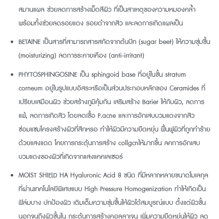
สมานแผล ช่วยลดการสร้างเม็ดสีผิว ที่เป็นสาเหตุของความหมองคล้ำ
พร้อมทั้งช่วยลดรอยแดง รอยดำจากสิว และลดการเกิดแผลเป็น
BETAINE เป็นสารที่สามารถสารสกัดจากต้นบีท (sugar beet) ให้ความชุ่มชื้น
(moisturizing) ลดการระคายเคือง (anti-irritant)
PHYTOSPHINGOSINE เป็น sphingoid base ที่อยู่ในชั้น stratum
corneum อยู่ในรูปแบบอิสระหรือเป็นส่วนประกอบหลักของ Ceramides ที่
เปรียบเสมือนผิว ช่วยสร้างภูมิคุ้มกัน เสริมสร้าง Barier ให้กับผิว, ลดการ
แพ้, ลดการเกิดสิว โดยลดเชื้อ P.acne และการอักเสบบวมแดงจากสิว
ซ่อมแซมโครงสร้างผิวที่สึกหรอ ทำให้ผิวมีความยืดหยุ่น ฟื้นฟูผิวที่ถูกทำร้าย
ด้วยแสงแดด โคยการกระตุ้นการสร้าง collgcnให้มากขึ้น ลคการอักเสบ
บวมแดงของผิวที่เกิดจากแสงแคคเลเซอร์
MOIST SHIELD HA Hyaluronic Acid 8 ชนิด ที่มีหลากหลายขนาดโมเลกุล
ที่ผ่านเทคโนโลยีพิเศษแบบ High Pressure Homogenization ทำให้เกิดเป็น
ฟิล์มบาง ปกป้องผิว เติมเต็มความชุ่มชื้นให้ผิวได้สมบูรณ์แบบ ตั้งแต่ผิวชั้น
นอกจนถึงผิวชั้นใน กระตุ้นการสร้างคอลลาเจน เพิ่มความยืดหยุ่นให้ผิว ลด