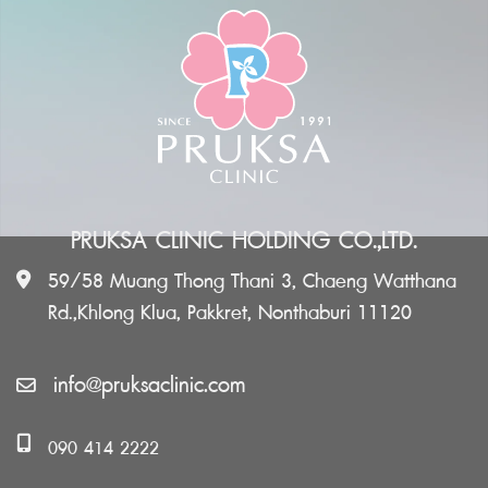
PRUKSA CLINIC HOLDING CO.,LTD.
59/58 Muang Thong Thani 3, Chaeng Watthana
Rd.,Khlong Klua, Pakkret, Nonthaburi 11120
info@pruksaclinic.com
090 414 2222