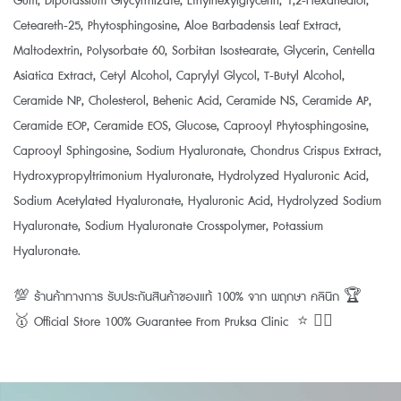
Gum, Dipotassium Glycyrrhizate, Ethylhexylglycerin, 1,2-Hexanediol,
Ceteareth-25, Phytosphingosine, Aloe Barbadensis Leaf Extract,
Maltodextrin, Polysorbate 60, Sorbitan Isostearate, Glycerin, Centella
Asiatica Extract, Cetyl Alcohol, Caprylyl Glycol, T-Butyl Alcohol,
Ceramide NP, Cholesterol, Behenic Acid, Ceramide NS, Ceramide AP,
Ceramide EOP, Ceramide EOS, Glucose, Caprooyl Phytosphingosine,
Caprooyl Sphingosine, Sodium Hyaluronate, Chondrus Crispus Extract,
Hydroxypropyltrimonium Hyaluronate, Hydrolyzed Hyaluronic Acid,
Sodium Acetylated Hyaluronate, Hyaluronic Acid, Hydrolyzed Sodium
Hyaluronate, Sodium Hyaluronate Crosspolymer, Potassium
Hyaluronate.
💯 ร้านค้าทางการ รับประกันสินค้าของแท้ 100% จาก พฤกษา คลินิก 🏆
🥇 Official Store 100% Guarantee From Pruksa Clinic ⭐️ 👨‍⚕️