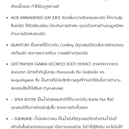
เลือนริ้วรอย ทำให้ผิวดูสุขภาพดี
ALOE BARBADENSIS LEAF JUICE ช่วยเพิ่มความยืดหยุ่นของผิว ให้ความชุ่ม
ชื่นแก่ผิว ให้ผิวเรียบเนียน ป้องกันการอักเสบ อุดมด้วยสารต้านอนุมูลอิสระ
ต้านการอักเสบของผิว
ALLANTOIN เป็นสารที่ได้จากต้น Comfrey มีคุณสมบัติเด่นในการช่วยปลอบ
ประโลมผิว ลดการระคายเคือง การแพ้ต่างๆของผิว
GLYCYRRHIZA GLABRA (LICORICE) ROOT EXTRACT สารสกัดจากราก
ชะเอมเทศ มีสารสำคัญในกลุ่ม Flavonoids คือ Grabridin และ
Isoquiritigenin ซึ่ง เป็นสารที่มีประสิทธิภาพสูงที่ทำหน้าที่ยับยั้งการทำงาน
ของเอนไซม์ไทโรซิเนส (Tyrosinase)
– SHEA BUTTER เป็นน้ำมันธรรมชาติที่ได้มาจากต้น Karite Nut ซึ่งมี
คุณสมบัติในการช่วยผิวชุ่มชื้น ชะลอการเกิดริ้วรอย
– SQUALANE: น้ำมันสควาเลน เป็นน้ำมันที่มีคุณสมบัติคล้ายกับน้ำมันที่
สร้างในชั้นผิวหนังของมนุษย์ เมื่อทาบนลงผิวจะ ไม่ทำให้รู้สึกมัน และไม่ก่อให้