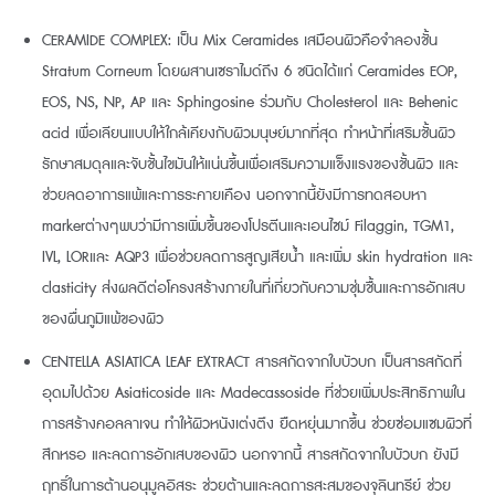
CERAMIDE COMPLEX: เป็น Mix Ceramides เสมือนผิวคือจำลองชั้น
Stratum Corneum โดยผสานเซราไมด์ถึง 6 ชนิดได้แก่ Ceramides EOP,
EOS, NS, NP, AP และ Sphingosine ร่วมกับ Cholesterol และ Behenic
acid เพื่อเลียนแบบให้ใกล้เคียงกับผิวมนุษย์มากที่สุด ทำหน้าที่เสริมชั้นผิว
รักษาสมดุลและจับชั้นไขมันให้แน่นขึ้นเพื่อเสริมความแข็งแรงของชั้นผิว และ
ช่วยลดอาการแพ้และการระคายเคือง นอกจากนี้ยังมีการทดสอบหา
markerต่างๆพบว่ามีการเพิ่มขึ้นของโปรตีนและเอนไซม์ Filaggin, TGM1,
IVL, LORและ AQP3 เพื่อช่วยลดการสูญเสียน้ำ และเพิ่ม skin hydration และ
clasticity ส่งผลดีต่อโครงสร้างภายในที่เกี่ยวกับความชุ่มชื้นและการอักเสบ
ของผื่นภูมิแพ้ของผิว
CENTELLA ASIATICA LEAF EXTRACT สารสกัดจากใบบัวบก เป็นสารสกัดที่
อุดมไปด้วย Asiaticoside และ Madecassoside ที่ช่วยเพิ่มประสิทธิภาพใน
การสร้างคอลลาเจน ทำให้ผิวหนังเต่งตึง ยืดหยุ่นมากขึ้น ช่วยซ่อมแซมผิวที่
สึกหรอ และลดการอักเสบของผิว นอกจากนี้ สารสกัดจากใบบัวบก ยังมี
ฤทธิ์ในการต้านอนุมูลอิสระ ช่วยต้านและลดการสะสมของจุลินทรีย์ ช่วย