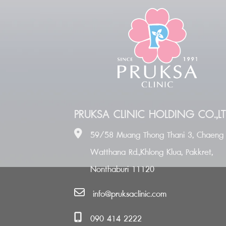
PRUKSA CLINIC HOLDING CO.,LT
59/58 Muang Thong Thani 3, Chaeng
Watthana Rd.,Khlong Klua, Pakkret,
Nonthaburi 11120
info@pruksaclinic.com
090 414 2222