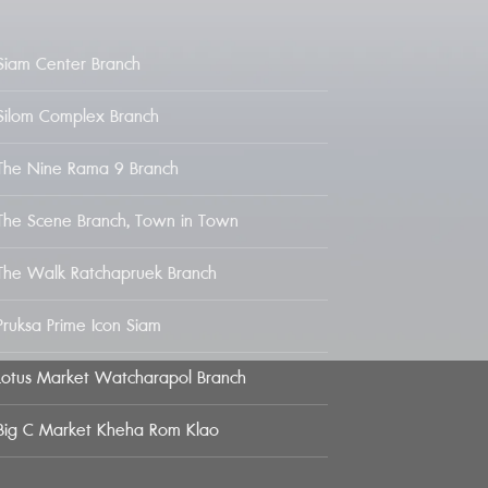
Siam Center Branch
Silom Complex Branch
The Nine Rama 9 Branch
The Scene Branch, Town in Town
The Walk Ratchapruek Branch
Pruksa Prime Icon Siam
Lotus Market Watcharapol Branch
Big C Market Kheha Rom Klao