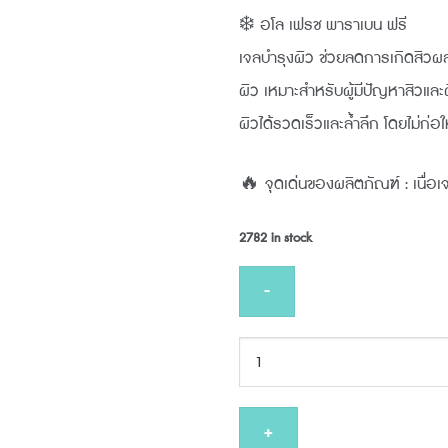
price
pri
❄️ อโล เฟรช พาราเบน ฟรี
was:
is:
เจลบำรุงผิว ช่วยลดการเกิดสิวผสม
฿270.00.
฿24
ผิว เหมาะสำหรับผู้มีปัญหาสิวและผิว
ผิวได้รวดเร็วและล้ำลึก โดยไม่ก่อ
🔥 จุดเด่นของผลิตภัณฑ์ : เนื่อเจล
2782 in stock
PRUKSA
ALOE
FRESH
50