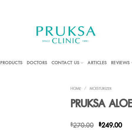
PRODUCTS
DOCTORS
CONTACT US
ARTICLES
REVIEWS
HOME
/
MOISTURIZER
PRUKSA ALOE
Original
Cur
270.00
249.00
฿
฿