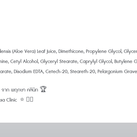
nsis (Aloe Vera) Leaf Juice, Dimethicone, Propylene Glycol, Glyce
ine, Cetyl Alcohol, Glyceryl Stearate, Caprylyl Glycol, Butylene 
earate, Disodium EDTA, Cetech-20, Steareth-20, Pelargonium Grave
0% จาก พฤกษา คลินิก 🏆
 Clinic ⭐️ 👨‍⚕️