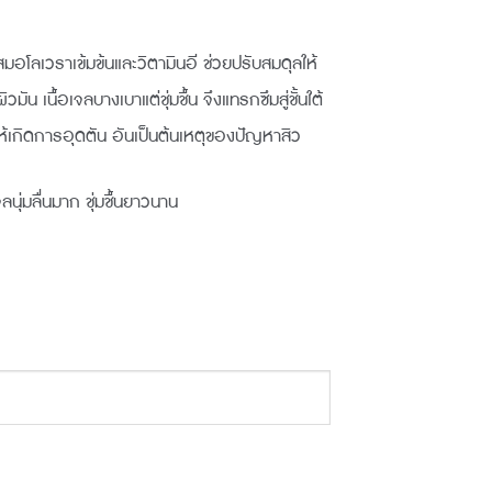
ce
อโลเวราเข้มข้นและวิตามินอี ช่วยปรับสมดุลให้
9.00.
มัน เนื้อเจลบางเบาแต่ชุ่มชื้น จึงแทรกซึมสู่ชั้นใต้
ให้เกิดการอุดตัน อันเป็นต้นเหตุของปัญหาสิว
นุ่มลื่นมาก ชุ่มชื้นยาวนาน