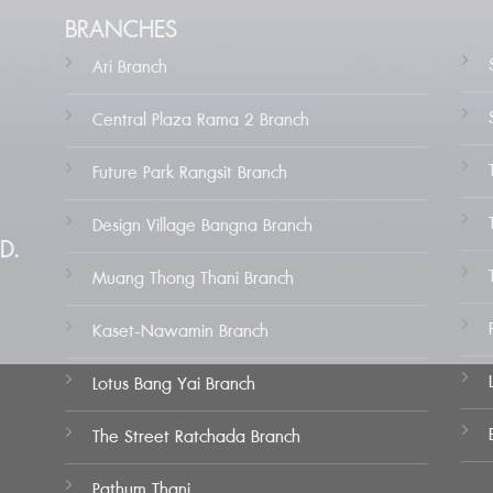
BRANCHES
Ari Branch
Central Plaza Rama 2 Branch
Future Park Rangsit Branch
Design Village Bangna Branch
D.
Muang Thong Thani Branch
Kaset-Nawamin Branch
Lotus Bang Yai Branch
The Street Ratchada Branch
Pathum Thani