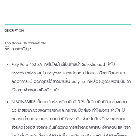
DESCRIPTION
ADDITIONAL INFORMATION
💙 สารสำคัญ :
Poly Pore 450 SA เทคโนโลยีใหม่เป็นการนำ Salicylic acid เข้าไป
Encapsulation อยู่ใน Polymer และจะค่อยๆ ปล่อยสารรักษาสิวออกมา
ลดอาการแพ้ ออกฤทธิ์ได้ยาวนานขึ้น polymer ที่เหลือจะดูดซับความมันเอา
ไว้และถูกชำระออกเมื่อล้างหน้า
NIACINAMIDE เป็นอนุพันธ์ของวิตามินบี 3 ซึ่งเป็นวิตามินที่มีประโยชน์ต่อ
ผิว โดยเฉพาะช่วยลดการสร้างและกระจายเม็ดสีผิว ทำให้ผิวกระจ่างใส ไม่
หมองคล้ำ ลดรอยแดง รอยดำที่เกิดจากสิว ช่วยปกป้องผิวจากแสงแดด
ช่วยลดริ้วรอย ช่วยกระตุ้นให้ผิวเกิดการสร้างคอลลาเจน อีลาสติน และเซรา
ไมด์ในชั้นผิวหนัง ซึ่งช่วยให้ผิวชุ่มชื้น เต่งตึง กระชับ และยังทำให้ผิวแข็งแรง