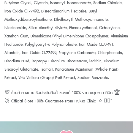
Butylene Glycol, Glycerin, Isonony1 Isononanoate, Sodium Chloride,
Iron Oxide CI.77492, Disteardimonium Hectorite, Butyl
Methoxydibenzoylmethane, Ethylhexy1l Methoxycinnamate,
Niacinamide, Silica dimethyl silylate, Phenoxyethanol, Octocrylene,
Xanthan Gum, Dimethicone/Vinyl Dimethicone Crosspolymer, Aluminium
Hydroxide, Polyglycery1-6 Polyricinoleate, Iron Oxide CI.77491,
Allantoin, Iron Oxide CI.77499, Propylene Carbonate, Chlorphenesin,
Disodium EDTA, Isopropy1 Titanium Trisostesrate, Lecithin, Disodium
Stearoyl Glutamate, Isomalt, Pancratium Maritimum (Whole Plant)
Extract, Vitis Vinifera (Grape) Fruit Extract, Sodium Benzoate.
💯 ร้านค้าทางการ รับประกันสินค้าของแท้ 100% จาก พฤกษา คลินิก 🏆
🥇 Official Store 100% Guarantee From Pruksa Clinic ⭐️ 👨‍⚕️”