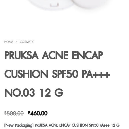
HOME
/
COSMETIC
PRUKSA ACNE ENCAP
CUSHION SPF50 PA+++
NO.03 12 G
Original
Current
500.00
460.00
฿
฿
price
price
[New Packaging] PRUKSA ACNE ENCAP CUSHION SPF50 PA+++ 12 G
was:
is: