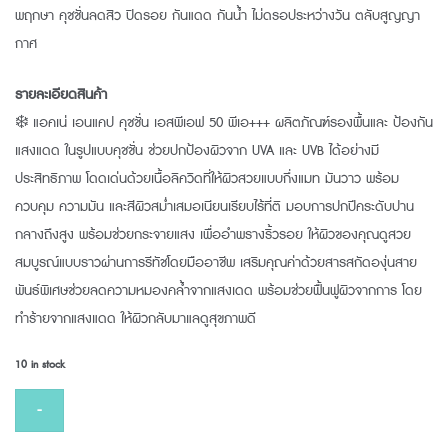
พฤกษา คุชชั่นลดสิว ปิดรอย กันแดด กันน้ำ ไม่ดรอประหว่างวัน ตลับสูญญา
฿500.00.
฿460.00.
กาศ
รายละเอียดสินค้า
❄️ แอคเน่ เอนแคป คุชชั่น เอสพีเอฟ 50 พีเอ+++ ผลิตภัณฑ์รองพื้นและ ป้องกัน
แสงแดด ในรูปแบบคุชชั่น ช่วยปกป้องผิวจาก UVA และ UVB ได้อย่างมี
ประสิทธิภาพ โดดเด่นด้วยเนื้อลิควิดที่ให้ผิวสวยแบบกึ่งแมท มันวาว พร้อม
ควบคุม ความมัน และสีผิวสม่ำเสมอเนียนเรียบไร้ที่ติ มอบการปกปีคระดับปาน
กลางถึงสูง พร้อมช่วยกระจายแสง เพื่ออำพรางริ้วรอย ให้ผิวของคุณดูสวย
สมบูรณ์แบบราวผ่านการรีทัชโดยมืออาชีพ เสริมคุณค่าด้วยสารสกัดองุ่นสาย
พันธ์พิเศษช่วยลดความหมองคล้ำจากแสงเดด พร้อมช่วยฟื้นฟูผิวจากการ โดย
ทำร้ายจากแสงแดด ให้ผิวกลับมาแลดูสุขภาพดี
10 in stock