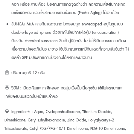
ลอก หรือระคายเคือง ป้องกันการเกิดจุดด่างดำ ลดความเสี่ยงในการเกิด
มะเร็งผิวหนัง รวมทั้งชะลอการเกิดริ้วรอย (Photo-Aging) ได้อีกด้วย
SUNCAT MTA สารกันแดดขนาดไมครอนถูก enwrapped อยู่ในรูปแบบ
double-layered sphere ด้วยเทคโนโลยีการห่อหุ้ม (encapsulation)
ป้องกัน chemical sunscreen ซึมเข้าสู่ผิวหนัง ไม่ก่อให้เกิดการระคายเคือง
เพื่อความปลอดภัยในระยะยาว ใช้ปริมาณสารเคมีกันแดดที่ความเข้มข้นต่ำ ให้
ผลค่า SPF มีประสิทธิภาพป้องกันได้คงที่และยาวนาน
🌼 ปริมาณสุทธิ 12 กรัม
🌸 วิธีใช้ : เปิดตลับและแกะซีลออก กดปุ่มเพื่อปั๊มเนื้อคุชชั่น ใช้พัฟแตะเบาและ
เกลี่ยลงบนบริเวณใบหน้าและลำคอ
💎 Ingredients : Aqua, Cyclopentasiloxane, Titanium Dioxide,
Dimethicone, Cetyl Ethylhexanoate, Zinc Oxide, Polyglycery1-2
Triisostearate, Cetyl PEG/PPG-10/1 Dimethicone, PEG-10 Dimethicone,