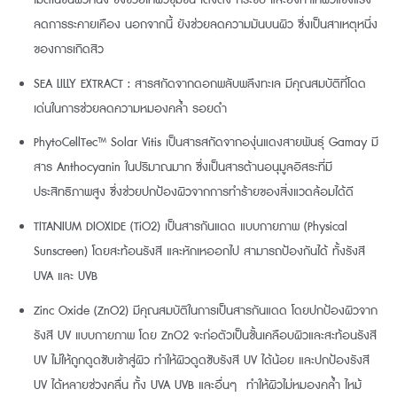
ลดการระคายเคือง นอกจากนี้ ยังช่วยลดความมันบนผิว ซึ่งเป็นสาเหตุหนึ่ง
ของการเกิดสิว
SEA LILLY EXTRACT : สารสกัดจากดอกพลับพลึงทะเล มีคุณสมบัติที่โดด
เด่นในการช่วยลดความหมองคล้ำ รอยดำ
PhytoCellTec™ Solar Vitis เป็นสารสกัดจากองุ่นแดงสายพันธุ์ Gamay มี
สาร Anthocyanin ในปริมาณมาก ซึ่งเป็นสารต้านอนุมูลอิสระที่มี
ประสิทธิภาพสูง ซึ่งช่วยปกป้องผิวจากการทำร้ายของสิ่งแวดล้อมได้ดี
TITANIUM DIOXIDE (TiO2) เป็นสารกันแดด แบบกายภาพ (Physical
Sunscreen) โดยสะท้อนรังสี และหักเหออกไป สามารถป้องกันได้ ทั้งรังสี
UVA และ UVB
Zinc Oxide (ZnO2) มีคุณสมบัติในการเป็นสารกันแดด โดยปกป้องผิวจาก
รังสี UV แบบกายภาพ โดย ZnO2 จะก่อตัวเป็นชั้นเคลือบผิวและสะท้อนรังสี
UV ไม่ให้ถูกดูดซับเข้าสู่ผิว ทำให้ผิวดูดซับรังสี UV ได้น้อย และปกป้องรังสี
UV ได้หลายช่วงคลื่น ทั้ง UVA UVB และอื่นๆ ทำให้ผิวไม่หมองคล้ำ ไหม้