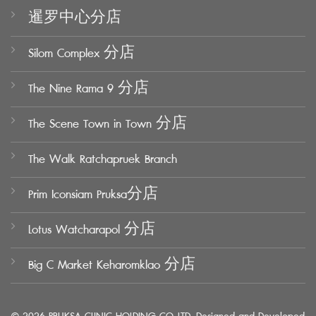
暹罗中心分店
Silom Complex 分店
The Nine Rama 9 分店
The Scene Town in Town 分店
The Walk Ratchapruek Branch
Prim Iconsiam Pruksa分店
Lotus Watcharapol 分店
Big C Market Keharomklao 分店