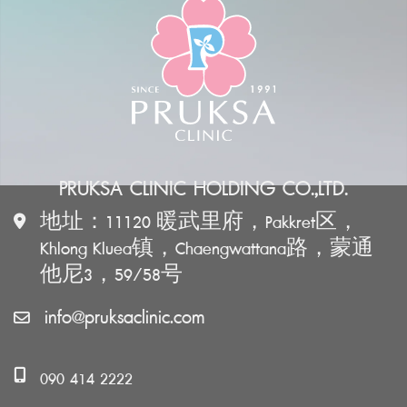
PRUKSA CLINIC HOLDING CO.,LTD.
地址：11120 暖武里府，Pakkret区，
Khlong Kluea镇，Chaengwattana路，蒙通
他尼3，59/58号
info@pruksaclinic.com
090 414 2222