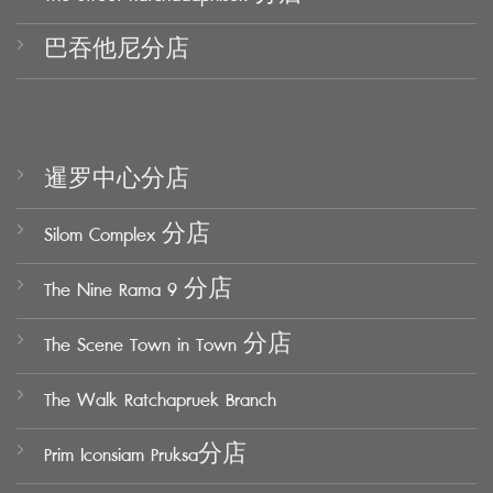
巴吞他尼分店
暹罗中心分店
Silom Complex 分店
The Nine Rama 9 分店
The Scene Town in Town 分店
The Walk Ratchapruek Branch
Prim Iconsiam Pruksa分店