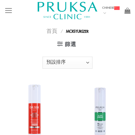
Skip
CHINESE
to
content
首頁
/
MOISTURIZER
篩選