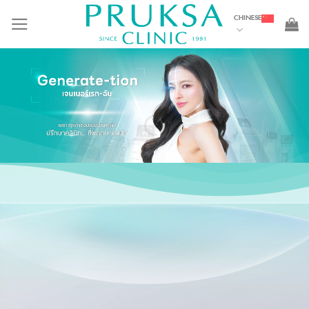
Skip
CHINESE
to
content
皮肤紧致和面部重塑和皱
纹