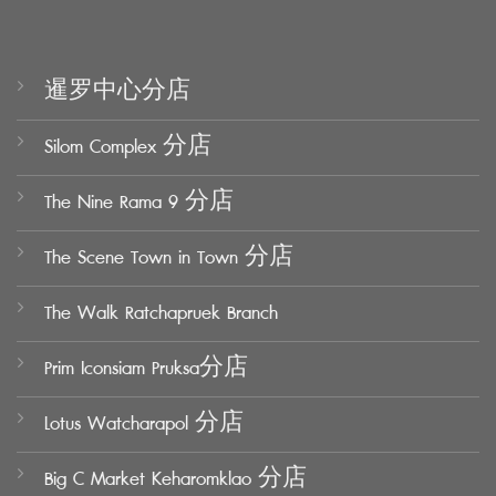
暹罗中心分店
Silom Complex 分店
The Nine Rama 9 分店
The Scene Town in Town 分店
The Walk Ratchapruek Branch
Prim Iconsiam Pruksa分店
Lotus Watcharapol 分店
Big C Market Keharomklao 分店