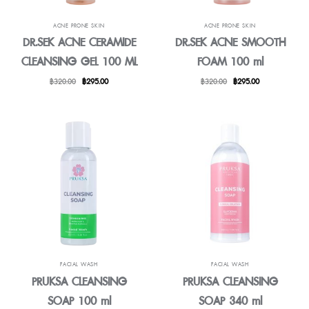
ACNE PRONE SKIN
ACNE PRONE SKIN
DR.SEK ACNE CERAMIDE
DR.SEK ACNE SMOOTH
CLEANSING GEL 100 ML
FOAM 100 ml
原
目
原
目
฿
320.00
฿
295.00
฿
320.00
฿
295.00
始
前
始
前
價
價
價
價
格：
格：
格：
格：
฿320.00。
฿295.00。
฿320.00。
฿295.00。
FACIAL WASH
FACIAL WASH
PRUKSA CLEANSING
PRUKSA CLEANSING
SOAP 100 ml
SOAP 340 ml