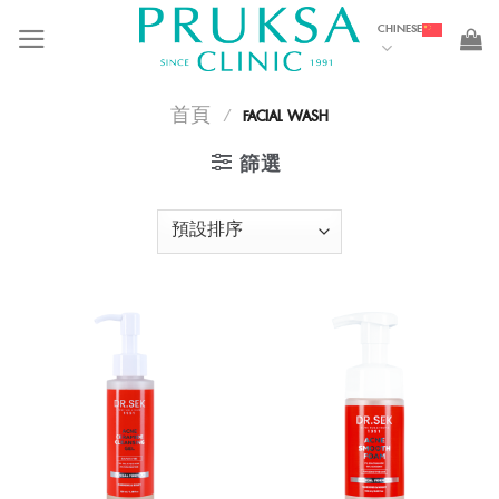
Skip
CHINESE
to
content
首頁
/
FACIAL WASH
篩選