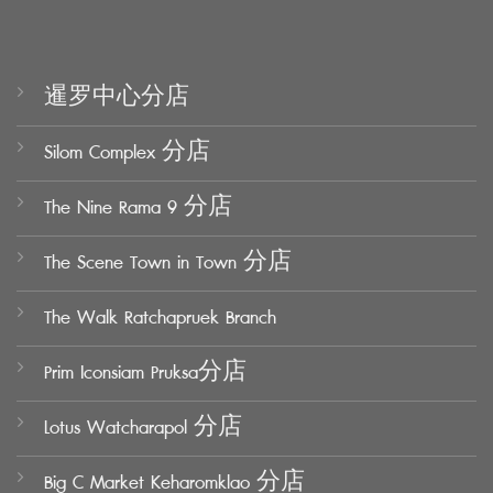
暹罗中心分店
Silom Complex 分店
The Nine Rama 9 分店
The Scene Town in Town 分店
The Walk Ratchapruek Branch
Prim Iconsiam Pruksa分店
Lotus Watcharapol 分店
Big C Market Keharomklao 分店