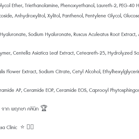
lycol Ether, Triethanolamine, Phenoxyethanol, Laureth-2, PEG-40 
side, Anhydroxylitol, Xylitol, Panthenol, Pentylene Glycol, Glucos
 Hyaluronate, Sodium Hyaluronate, Ruscus Aculeatus Root Extract
ymer, Centella Asiatica Leaf Extract, Ceteareth-25, Hydrolyzed S
is Flower Extract, Sodium Citrate, Cetyl Alcohol, Ethylhexylglyceri
ramide AP, Ceramide EOP, Ceramide EOS, Caprooyl Phytosphingos
0% จาก พฤกษา คลินิก 🏆
 Clinic ⭐️ 👨‍⚕️