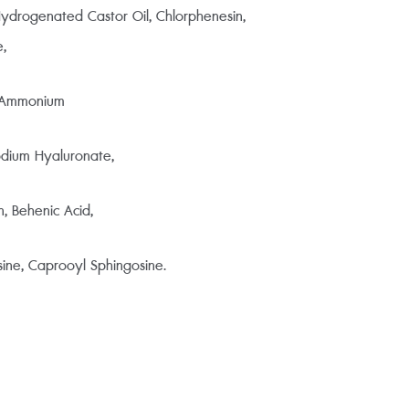
Hydrogenated Castor Oil, Chlorphenesin,
e,
, Ammonium
odium Hyaluronate,
n, Behenic Acid,
ine, Caprooyl Sphingosine.