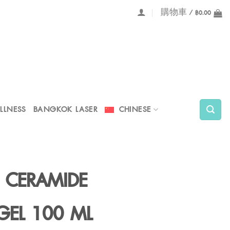
購物車 /
฿
0.00
LLNESS
BANGKOK LASER
CHINESE
 CERAMIDE
GEL 100 ML