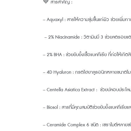
💙 สารสำคัญ :
– Aquaxyl : สารให้ความชุ่มชื้นแก่ผิว ช่วยเพิ่ม
– 2% Niacinamide : วิตามินบี 3 ช่วยลดรอยแดง
– 2% BHA : ช่วยยับยั้งเชื้อแบคทีเรีย ที่ก่อให้
– 4D Hyaluron : กรดไฮยาลูรอนิกหลายขนาดโมเลกุลท
– Centella Asiatica Extract : ช่วยปลอบประโล
– Biosol : สารที่มีคุณสมบัติช่วยยับยั้งแบคทีเ
– Ceramide Complex 6 ชนิด : เซราไมด์หลายชนิ