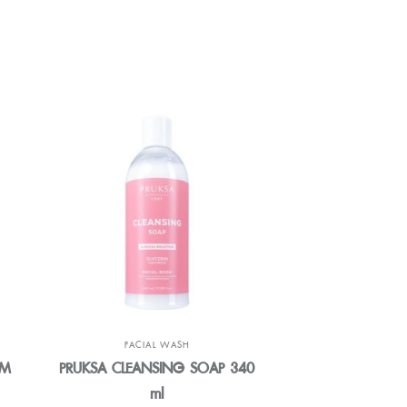
FACIAL WASH
ACNE PRO
AM
PRUKSA CLEANSING SOAP 340
DR.SEK ACNE 
ml
LOTION 