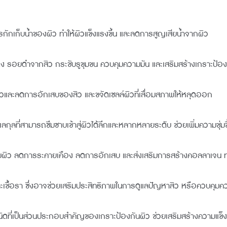
การกักเก็บน้ำของผิว ทำให้ผิวแข็งแรงขึ้น และลดการสูญเสียน้ำจากผิว
 รอยดำจากสิว กระชับรูขุมขน ควบคุมความมัน และเสริมสร้างเกราะป้องก
เกิดสิวและลดการอักเสบของสิว และขจัดเซลล์ผิวที่เสื่อมสภาพให้หลุดออก
ี่สามารถซึมซาบเข้าสู่ผิวได้ลึกและหลากหลายระดับ ช่วยเพิ่มความชุ่มชื้น
มผิว ลดการระคายเคือง ลดการอักเสบ และส่งเสริมการสร้างคอลลาเจน ทำใ
รียและเชื้อรา ซึ่งอาจช่วยเสริมประสิทธิภาพในการดูแลปัญหาสิว หรือควบ
ดที่เป็นส่วนประกอบสำคัญของเกราะป้องกันผิว ช่วยเสริมสร้างความแข็ง