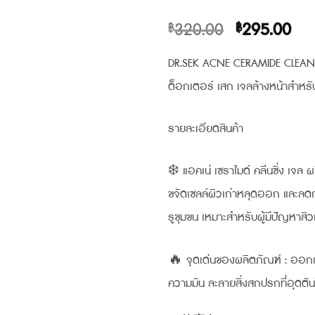
原
目
320.00
295.00
฿
฿
始
前
DR.SEK ACNE CERAMIDE CLEAN
價
價
ด็อกเตอร์ เสก เจลล้างหน้าสำหรับค
格：
格
฿320.00。
฿2
รายละเอียดสินค้า
❄️ แอคเน่ เซราไมด์ คลีนซิ่ง เจ
ขจัดเซลล์ผิวเก่าหลุดออก และล
รูขุมขน เหมาะสำหรับผู้มีปัญหาสิ
🔥 จุดเด่นของผลิตภัณฑ์ : ออกแบบ
ความมัน ละลายสิ่งสกปรกที่อุดตั