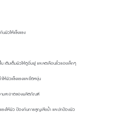
ันผิวให้แข็งแรง
 เติมเต็มผิวให้ดูอิ่มฟู และลดเลือนริ้วรอยเล็กๆ
ห้ผิวแข็งแรงและยืดหยุ่น
คุมความสะอาดของผลิตภัณฑ์
แรงให้ผิว ป้องกันการสูญเสียน้ำ และปกป้องผิว