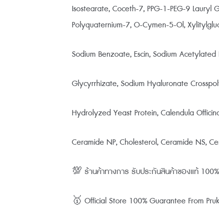
Isostearate, Coceth-7, PPG-1-PEG-9 Lauryl G
Polyquaternium-7, O-Cymen-5-Ol, Xylitylgluco
Sodium Benzoate, Escin, Sodium Acetylated
Glycyrrhizate, Sodium Hyaluronate Crosspol
Hydrolyzed Yeast Protein, Calendula Officinal
Ceramide NP, Cholesterol, Ceramide NS, Ce
💯 ร้านค้าทางการ รับประกันสินค้าของแท้ 10
🥇 Official Store 100% Guarantee From Pruksa