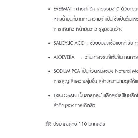
EVERMAT : สารสกัดจากธรรมชาติ ด้วยคุณสมบ
หลั่งน้ำมันที่มากเกินความจำเป็น ซึ่งเป็นต้นเห
การเกิดสิว หน้ามันวาว รูขุมขนกว้าง
SALICYLIC ACID : ช่วยยับยั้งเชื้อแบคทีเรี
ALOEVERA : ว่านหางจระเข้เข้มข้น ลดการอัก
SODIUM PCA เป็นส่วนหนึ่งของ Natural Moistu
การสูญเสียความชุ่มชื้น สร้างความสมดุลให้แก่ผิ
TRICLOSAN เป็นสารกลุ่มโพลีคลอโรฟีนอริกฟี
สำคัญของการเกิดสิว
🌼 ปริมาณสุทธิ 110 มิลลิลิตร