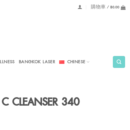
購物車 /
฿
0.00
LLNESS
BANGKOK LASER
CHINESE
 C CLEANSER 340