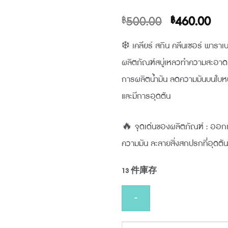
原
目
500.00
460.00
฿
฿
始
前
❄️ เคลียร์ สกิน คลีนเซอร์ พาราเ
價
價
ผลิตภัณฑ์สบู่เหลวทำความสะอาดผ
格：
格
การผลิตน้ำมัน ลดความมันบนใบหน
฿500.00。
฿4
และมีการอุดตัน
🔥 จุดเด่นของผลิตภัณฑ์ : ออกแบบ
ความมัน ละลายสิ่งสกปรกที่อุดตั
13 件庫存
PRUKSA