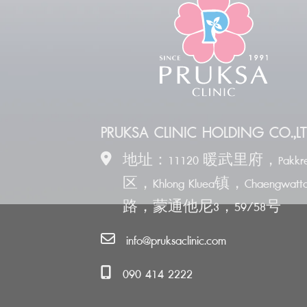
PRUKSA CLINIC HOLDING CO.,LT
地址：11120 暖武里府，Pakkre
区，Khlong Kluea镇，Chaengwatt
路，蒙通他尼3，59/58号
info@pruksaclinic.com
090 414 2222