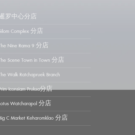
暹罗中心分店
Silom Complex 分店
The Nine Rama 9 分店
The Scene Town in Town 分店
The Walk Ratchapruek Branch
Prim Iconsiam Pruksa分店
Lotus Watcharapol 分店
Big C Market Keharomklao 分店