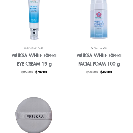
INTENSIVE CARE
FACIAL WASH
PRUKSA WHITE EXPERT
PRUKSA WHITE EXPERT
EYE CREAM 15 g
FACIAL FOAM 100 g
Original
Current
Original
Current
฿
850.00
฿
782.00
฿
500.00
฿
460.00
price
price
price
price
was:
is:
was:
is:
฿850.00.
฿782.00.
฿500.00.
฿460.00.