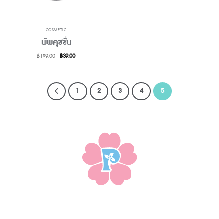
COSMETIC
พัพคุชชั่น
Original
Current
฿
199.00
฿
39.00
price
price
was:
is:
฿199.00.
฿39.00.
1
2
3
4
5