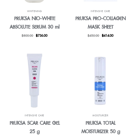
WHITENING
INTENSIVE CARE
PRUKSA NIO-WHITE
PRUKSA PRO-COLLAGEN
ABSOLUTE SERUM 30 ml
MASK SHEET
Original
Current
Original
Current
฿
800.00
฿
736.00
฿
450.00
฿
414.00
price
price
price
price
was:
is:
was:
is:
฿800.00.
฿736.00.
฿450.00.
฿414.00.
INTENSIVE CARE
MOISTURIZER
PRUKSA SCAR CARE GEL
PRUKSA TOTAL
25 g
MOISTURIZER 50 g