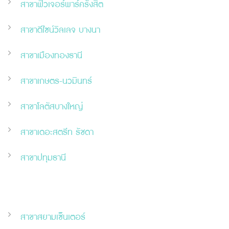
สาขาฟิวเจอร์พาร์ครังสิต
สาขาดีไซน์วิลเลจ บางนา
สาขาเมืองทองธานี
สาขาเกษตร-นวมินทร์
สาขาโลตัสบางใหญ่
สาขาเดอะสตรีท รัชดา
สาขาปทุมธานี
สาขาสยามเซ็นเตอร์