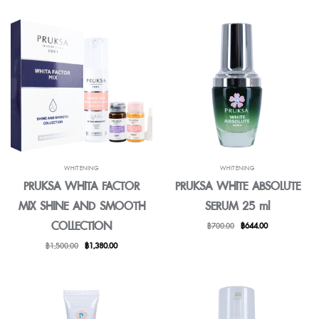
฿800.00.
฿736.00.
WHITENING
WHITENING
PRUKSA WHITA FACTOR
PRUKSA WHITE ABSOLUTE
MIX SHINE AND SMOOTH
SERUM 25 ml
COLLECTION
Original
Current
฿
700.00
฿
644.00
price
price
Original
Current
฿
1,500.00
฿
1,380.00
was:
is:
price
price
฿700.00.
฿644.00.
was:
is:
฿1,500.00.
฿1,380.00.