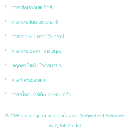
สาขาสีลมคอมเพล็กซ์
สาขาเดอะไนน์ พระราม 9
สาขาเดอะ
ซี
น ทาวน์อินทาวน์
สาขาเดอะวอล์ค ราชพฤกษ์
พฤกษา ไพร์ม ไอคอนสยาม
สาขาโลตัสวัชรพล
สาขาบิ๊กซี มาร์เก็ต เคหะร่มเกล้า
© 2026 บริษัท พฤกษาคลินิก โฮลดิ้ง จำกัด Designed and Developed
by
CJ Soft Co., Ltd.