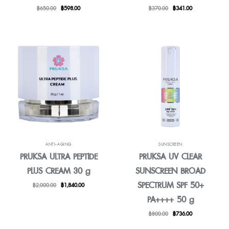
Original
Current
Original
Current
฿
650.00
฿
598.00
฿
370.00
฿
341.00
price
price
price
price
was:
is:
was:
is:
฿650.00.
฿598.00.
฿370.00.
฿341.00.
ANTI-AGING
SUNSCREEN
PRUKSA ULTRA PEPTIDE
PRUKSA UV CLEAR
PLUS CREAM 30 g
SUNSCREEN BROAD
SPECTRUM SPF 50+
Original
Current
฿
2,000.00
฿
1,840.00
price
price
PA++++ 50 g
was:
is:
฿2,000.00.
฿1,840.00.
Original
Current
฿
800.00
฿
736.00
price
price
was:
is: