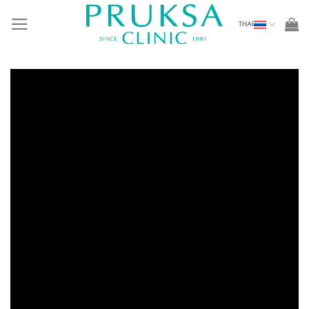
Skip
THAI
to
content