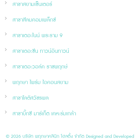
สาขาสยามเซ็นเตอร์
สาขาสีลมคอมเพล็กซ์
สาขาเดอะไนน์ พระราม 9
สาขาเดอะ
ซี
น ทาวน์อินทาวน์
สาขาเดอะวอล์ค ราชพฤกษ์
พฤกษา ไพร์ม ไอคอนสยาม
สาขาโลตัสวัชรพล
สาขาบิ๊กซี มาร์เก็ต เคหะร่มเกล้า
© 2026 บริษัท พฤกษาคลินิก โฮลดิ้ง จำกัด Designed and Developed