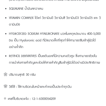
SQUALANE น้ำมันสควาเลน
VITAMIN COMPLEX ได้แก่ วิตามินอี วิตามินซี วิตามินบี3 วิตามินบี5 และ วิ
ตามินบี6
HYDROLYZED SODIUM HYALURONATE มวลโมเลกุลประมาณ 400-5,000
Da เป็น Hyaluronic acid ที่มีขนาดเล็กที่สุดทำให้สามารถซึมเข้าสู่ผิวได้
อย่างล้ำลึก
RETINOL DERIVATIVES เป็นเรตินอลที่มีความคงตัวสูง ซึ่งสามารถช่วยใน
การนำส่งสารสำคัญและช่วยให้สารสำคัญซึมเข้าสู่ผิวได้อย่างมีประสิทธิภาพ
🌼 ปริมาณสุทธิ 30 กรัม
🌸 วิธีใช้ : ใช้ทาบริเวณใบหน้าและลำคอเป็นประจำทุกวัน
⭐ เลขที่ใบรับจดแจ้ง : 12-1-6300054209