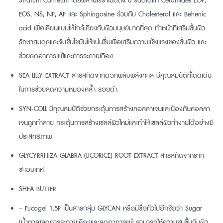
Stratum Corneum โดยผสานเซราไมด์ถึง 6 ชนิดได้แก่ Ceramides EOP,
EOS, NS, NP, AP และ Sphingosine ร่วมกับ Cholesterol และ Behenic
acid เพื่อเลียนแบบให้ใกล้เคียงกับผิวมนุษย์มากที่สุด ทำหน้าที่เสริมชั้นผิว
รักษาสมดุลและจับชั้นไขมันให้แน่นขึ้นเพื่อเสริมความแข็งแรงของชั้นผิว และ
ช่วยลดอาการแพ้และการระคายเคือง
SEA LILLY EXTRACT สารสกัดจากดอกพลับพลึงทะเล มีคุณสมบัติที่โดดเด่น
ในการช่วยลดความหมองคล้ำ รอยดำ
SYN-COLL มีคุณสมบัติช่วยกระตุ้นการสร้างคอลลาเจนและป้องกันคอลลา
เจนถูกทำลาย กระตุ้นการสร้างเซลล์ผิวใหม่และทำให้เซลล์ผิวทำงานได้อย่างมี
ประสิทธิภาพ
GLYCYRRHIZA GLABRA (LICORICE) ROOT EXTRACT สารสกัดจากราก
ชะเอมเทศ
SHEA BUTTER
– Fucogel 1.5P เป็นสารกลุ่ม GLYCAN หรือมีชื่อทั่วไปอีกชื่อว่า Sugar
(น้ำตาล)ลดการระดายเคืองและลดอาการแพ้ สามารถให้ความชุ่มชื้นกับผิว