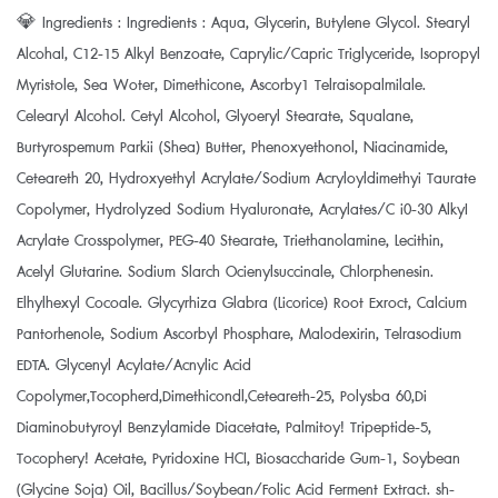
💎 Ingredients : Ingredients : Aqua, Glycerin, Butylene Glycol. Stearyl
Alcohal, C12-15 Alkyl Benzoate, Caprylic/Capric Triglyceride, Isopropyl
Myristole, Sea Woter, Dimethicone, Ascorby1 Telraisopalmilale.
Celearyl Alcohol. Cetyl Alcohol, Glyoeryl Stearate, Squalane,
Burtyrospemum Parkii (Shea) Butter, Phenoxyethonol, Niacinamide,
Ceteareth 20, Hydroxyethyl Acrylate/Sodium Acryloyldimethyi Taurate
Copolymer, Hydrolyzed Sodium Hyaluronate, Acrylates/C i0-30 AlkyI
Acrylate Crosspolymer, PEG-40 Stearate, Triethanolamine, Lecithin,
Acelyl Glutarine. Sodium Slarch Ocienylsuccinale, Chlorphenesin.
Elhylhexyl Cocoale. Glycyrhiza Glabra (Licorice) Root Exroct, Calcium
Pantorhenole, Sodium Ascorbyl Phosphare, Malodexirin, Telrasodium
EDTA. Glycenyl Acylate/Acnylic Acid
Copolymer,Tocopherd,Dimethicondl,Ceteareth-25, Polysba 60,Di
Diaminobutyroyl Benzylamide Diacetate, Palmitoy! Tripeptide-5,
Tocophery! Acetate, Pyridoxine HCI, Biosaccharide Gum-1, Soybean
(Glycine Soja) Oil, Bacillus/Soybean/Folic Acid Ferment Extract. sh-