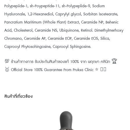
Polypepiide-1, sh-Poypeptide-11, sh-Polypeplide-9, Sodium
Hyaluronale, 1,2-Hexanediol, CaprylyI glycol, Sorbitan Isostearate,
Pancratium Maritimum (Whole Plant) Extract, Ceramide NP, Behenic
Acid, Cholesterol, Ceramide NS, Ubiquinone, Retinol. Dimethylmerhoxy
Chromano, Ceromide AP, Ceramide EOP, Ceramide EOS, Silica,
Caprooyl Phytosohingosine, Caprooyl Sphingosine.
💯 ร้านค้าทางการ รับประกันสินค้าของแท้ 100% จาก พฤกษา คลินิก 🏆
🥇 Official Store 100% Guarantee From Pruksa Clinic ⭐️ 👨‍⚕️
สินค้าที่เกี่ยวข้อง