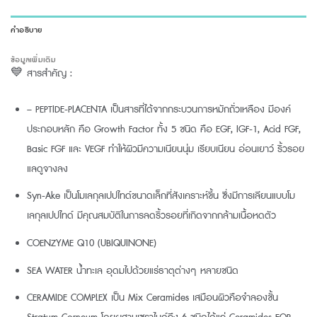
คำอธิบาย
ข้อมูลเพิ่มเติม
💙 สารสำคัญ :
– PEPTIDE-PLACENTA เป็นสารที่ได้จากกระบวนการหมักถั่วเหลือง มีองค์
ประกอบหลัก คือ Growth Factor ทั้ง 5 ชนิด คือ EGF, IGF-1, Acid FGF,
Basic FGF และ VEGF ทำให้ผิวมีความเนียนนุ่ม เรียบเนียน อ่อนเยาว์ ริ้วรอย
แลดูจางลง
Syn-Ake เป็นโมเลกุลเปปไทด์ขนาดเล็กที่สังเคราะห์ขึ้น ซึ่งมีการเลียนแบบโม
เลกุลเปปไทด์ มีคุณสมบัติในการลดริ้วรอยที่เกิดจากกล้ามเนื้อหดตัว
COENZYME Q10 (UBIQUINONE)
SEA WATER น้ำทะเล อุดมไปด้วยแร่ธาตุต่างๆ หลายชนิด
CERAMIDE COMPLEX เป็น Mix Ceramides เสมือนผิวคือจำลองชั้น