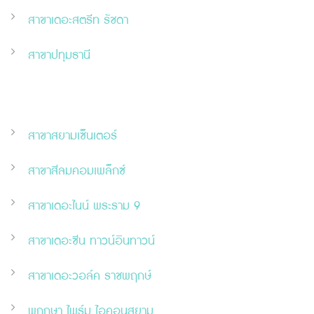
สาขาเดอะสตรีท รัชดา
สาขาปทุมธานี
สาขาสยามเซ็นเตอร์
สาขาสีลมคอมเพล็กซ์
สาขาเดอะไนน์ พระราม 9
สาขาเดอะ
ซี
น ทาวน์อินทาวน์
สาขาเดอะวอล์ค ราชพฤกษ์
พฤกษา ไพร์ม ไอคอนสยาม