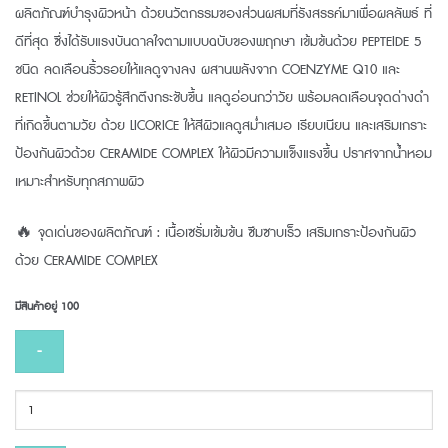
ผลิตภัณฑ์บำรุงผิวหน้า ด้วยนวัตกรรมของส่วนผสมที่รังสรรค์มาเพื่อผลลัพธ์ ที่
฿2,000.00.
฿1,840.00.
ดีที่สุด ซึ่งได้รับแรงบันดาลใจตามแบบฉบับของพฤกษา เข้มข้นด้วย PEPTEIDE 5
ชนิด ลดเลือนริ้วรอยให้แลดูจางลง ผสานพลังจาก COENZYME Q10 และ
RETINOL ช่วยให้ผิวรู้สึกตึงกระชับขึ้น แลดูอ่อนกว่าวัย พร้อมลดเลือนจุดด่างดำ
ที่เกิดขึ้นตามวัย ด้วย LICORICE ให้สีผิวแลดูสม่ำเสมอ เรียบเนียน และเสริมเกราะ
ป้องกันผิวด้วย CERAMIDE COMPLEX ให้ผิวมีความแข็งแรงขึ้น ปราศจากน้ำหอม
เหมาะสำหรับทุกสภาพผิว
🔥 จุดเด่นของผลิตภัณฑ์ : เนื้อเซรั่มเข้มข้น ซึมซาบเร็ว เสริมเกราะป้องกันผิว
ด้วย CERAMIDE COMPLEX
มีสินค้าอยู่ 100
จำนวน
PRUKSA