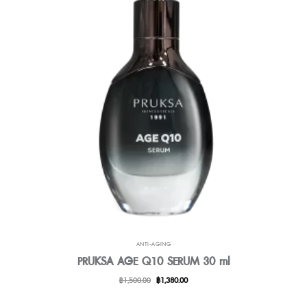
ANTI-AGING
PRUKSA AGE Q10 SERUM 30 ml
Original
Current
฿
1,500.00
฿
1,380.00
price
price
was:
is: