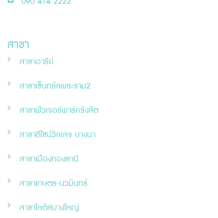
090 414 2222
สาขา
สาขาอารีย์
สาขาเซ็นทรัลพระราม2
สาขาฟิวเจอร์พาร์ครังสิต
สาขาดีไซน์วิลเลจ บางนา
สาขาเมืองทองธานี
สาขาเกษตร-นวมินทร์
สาขาโลตัสบางใหญ่