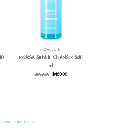
FACIAL WASH
ACNE PRO
40
PRUKSA GENTLE CLEANSER 340
DR.SEK ACNE 
ml
100 
t
Original
Current
฿
500.00
฿
460.00
฿
320.00
price
price
was:
is:
00.
฿500.00.
฿460.00.
สาขาสยามเซ็นเตอร์