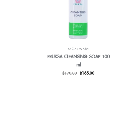
FACIAL WASH
PRUKSA CLEANSING SOAP 100
ml
Original
Current
฿
170.00
฿
165.00
price
price
was:
is:
฿170.00.
฿165.00.