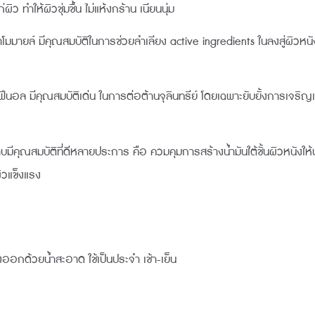
ว ทำให้ผิวชุ่มชื้น ไม่แห้งกร้าน เนียนนุ่ม
์ มีคุณสมบัติในการช่วยลำเลียง active ingredients ในลงสู่ผิวหนัง (
นอล มีคุณสมบัติเด่น ในการต่อต้านจุลินทรีย์ โดยเฉพาะยับยั้งการเจริญเ
ีคุณสมบัติที่ดีหลายประการ คือ ควมคุมการสร้างน้ำมันใต้ชั้นผิวหนังใ
ิวแข็งแรง
้างออกด้วยน้ำสะอาด ใช้เป็นประจำ เช้า-เย็น