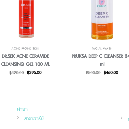
ACNE PRONE SKIN
FACIAL WASH
DR.SEK ACNE CERAMIDE
PRUKSA DEEP C CLEANSER 3
CLEANSING GEL 100 ML
ml
Original
Current
Original
Curren
฿
320.00
฿
295.00
฿
500.00
฿
460.00
price
price
price
price
was:
is:
was:
is:
฿320.00.
฿295.00.
฿500.00.
฿460.
สาขา
สาขาอารีย์