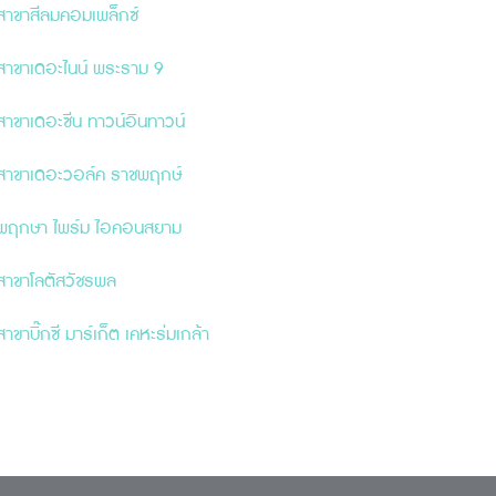
สาขาสีลมคอมเพล็กซ์
สาขาเดอะไนน์ พระราม 9
สาขาเดอะ
ซี
น ทาวน์อินทาวน์
สาขาเดอะวอล์ค ราชพฤกษ์
พฤกษา ไพร์ม ไอคอนสยาม
สาขาโลตัสวัชรพล
สาขาบิ๊กซี มาร์เก็ต เคหะร่มเกล้า