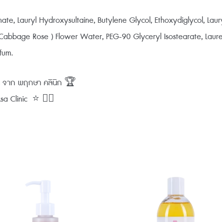
te, Lauryl Hydroxysultaine, Butylene Glycol, Ethoxydiglycol, Laur
 ( Cabbage Rose ) Flower Water, PEG-90 Glyceryl Isostearate, Lau
fum.
0% จาก พฤกษา คลินิก 🏆
 Clinic ⭐️ 👨‍⚕️