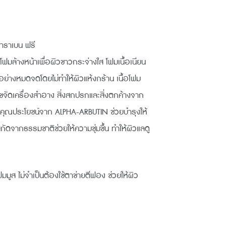
rent
ce
 พาราเบน ฟรี
มล้างหน้าเพื่อผิวขาวกระจ่างใส โฟมเนื้อเนียน
0.00.
ย่างหมดจดโดยไม่ทำให้ผิวแห้งกร้าน เนื้อโฟม
ัดเครื่องสำอาง สิ่งสกปรกและสิ่งตกค้างจาก
ยคุณประโยชน์จาก ALPHA-ARBUTIN ช่วยบำรุงให้
ัดจากธรรมชาติช่วยให้ความชุ่มชื้น ทำให้ผิวแลดู
มมูส ไม่จำเป็นต้องใช้ตาข่ายตีฟอง ช่วยให้ผิว