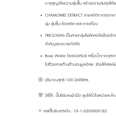
การสูญเสียความชุ่มชื้น สร้างความสมดุลให้แก่ผิ
CHAMOMILE EXTRACT สารสกัดจากดอกคาโมมายล
นุ่ม ชุ่มชื่น ช่วยลดการระคายเคือง
TRICLOSAN เป็นสารกลุ่มโพลีคลอโรฟีนอริกฟี
สำคัญของการเกิดสิว
Rose Water โรสวอเตอร์ หรือน้ำจากกุหลาบม
ไปด้วยสารต้านต้านอนุมูลอิสระ ช่วยให้เซลล์ผ
🌼 ปริมาณสุทธิ 100 มิลลิลิตร
🌸 วิธีใช้ : ปั๊มโฟมลงฝ่ามือ ลูบไล้ทั่วใบหน้าและล
⭐ เลขที่ใบรับจดแจ้ง : 10-1-6200000182