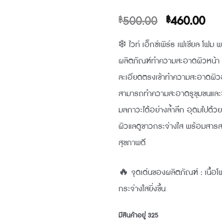
Original
Cur
500.00
460.00
฿
฿
price
pri
❄️ ไวท์ เอ็กซ์เพิร์ธ เฟเชียล โฟม
was:
is:
ผลิตภัณฑ์ทำความสะอาดผิวหน้า โฟ
฿500.00.
฿46
ละเอียดตรงเข้าทำความสะอาดผิวอ
สามารถทำความสะอาดรูขุมขนและขจ
มลภาวะได้อย่างล้ำลึก อุดมไปด้ว
ผิวแลดูขาวกระจ่างใส พร้อมสารสก
สุขภาพดี
🔥 จุดเด่นของผลิตภัณฑ์ : เนื้อโฟ
กระจ่างใสยิ่งขึ้น
มีสินค้าอยู่ 325