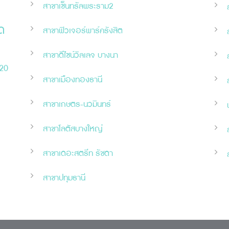
สาขาเซ็นทรัลพระราม2
ด
สาขาฟิวเจอร์พาร์ครังสิต
สาขาดีไซน์วิลเลจ บางนา
120
สาขาเมืองทองธานี
สาขาเกษตร-นวมินทร์
สาขาโลตัสบางใหญ่
สาขาเดอะสตรีท รัชดา
สาขาปทุมธานี