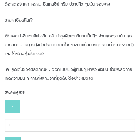
ด็อกเตอร์ เสก แอคเน่ อินเทนซีฟ ครีม ปราบสิว คุมมัน รอยจาง
฿700.00.
฿644.00.
รายละเอียดสินค้า
❄️ แอคเน่ อินเทนซีฟ ครีม ครีมบำรุงผิวสำหรับคนเป็นสิว ช่วยลดความมัน ลด
การอุดตัน ละลายสิ่งสกปรกที่อุดตันในรูขุมขน พร้อมทั้งลดรอยดำที่เกิดจากสิว
และ ให้ความชุ่นชื้นกับผิว
🔥 จุดเด่นของผลิตภัณฑ์ : ออกแบบเพื่อผู้ที่มีปัญหาสิว ผิวมัน ช่วยชะลอการ
เกิดความมัน ละลายสิ่งสกปรกที่อุดตันได้อย่างหมดจด
มีสินค้าอยู่ 838
จำนวน
DR.SEK
ACNE