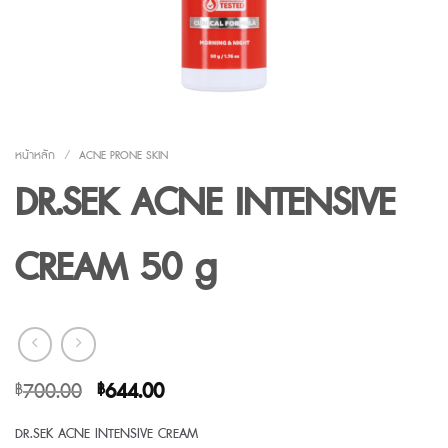
หน้าหลัก
/
ACNE PRONE SKIN
DR.SEK ACNE INTENSIVE
CREAM 50 g
Original
Current
700.00
644.00
฿
฿
price
price
DR.SEK ACNE INTENSIVE CREAM
was:
is: