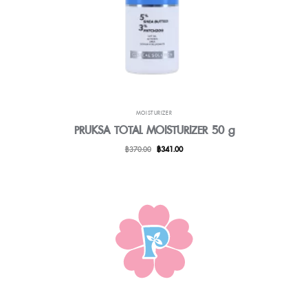
MOISTURIZER
PRUKSA TOTAL MOISTURIZER 50 g
Original
Current
฿
370.00
฿
341.00
price
price
was:
is:
฿370.00.
฿341.00.