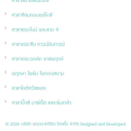
สาขาสยามเซ็นเตอร์
สาขาสีลมคอมเพล็กซ์
สาขาเดอะไนน์ พระราม 9
สาขาเดอะ
ซี
น ทาวน์อินทาวน์
สาขาเดอะวอล์ค ราชพฤกษ์
พฤกษา ไพร์ม ไอคอนสยาม
สาขาโลตัสวัชรพล
สาขาบิ๊กซี มาร์เก็ต เคหะร่มเกล้า
© 2026 บริษัท พฤกษาคลินิก โฮลดิ้ง จำกัด Designed and Developed