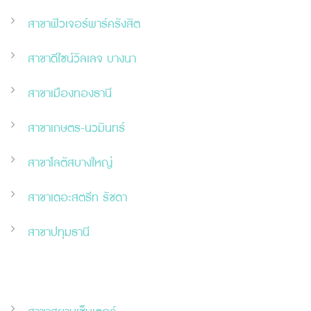
สาขาฟิวเจอร์พาร์ครังสิต
สาขาดีไซน์วิลเลจ บางนา
สาขาเมืองทองธานี
สาขาเกษตร-นวมินทร์
สาขาโลตัสบางใหญ่
สาขาเดอะสตรีท รัชดา
สาขาปทุมธานี