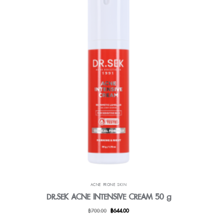
ACNE PRONE SKIN
DR.SEK ACNE INTENSIVE CREAM 50 g
Original
Current
฿
700.00
฿
644.00