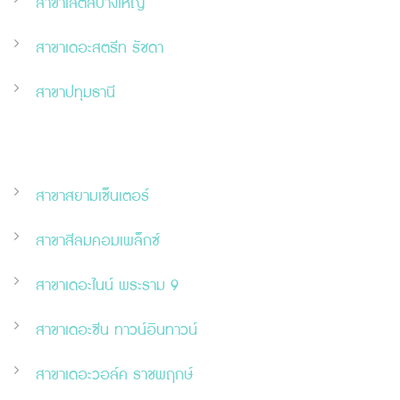
สาขาโลตัสบางใหญ่
สาขาเดอะสตรีท รัชดา
สาขาปทุมธานี
สาขาสยามเซ็นเตอร์
สาขาสีลมคอมเพล็กซ์
สาขาเดอะไนน์ พระราม 9
สาขาเดอะ
ซี
น ทาวน์อินทาวน์
สาขาเดอะวอล์ค ราชพฤกษ์