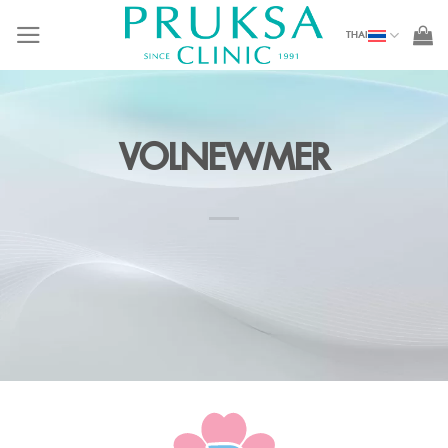
Skip
THAI
to
content
VOLNEWMER