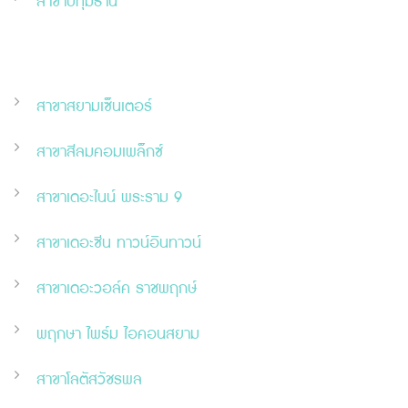
สาขาปทุมธานี
สาขาสยามเซ็นเตอร์
สาขาสีลมคอมเพล็กซ์
สาขาเดอะไนน์ พระราม 9
สาขาเดอะ
ซี
น ทาวน์อินทาวน์
สาขาเดอะวอล์ค ราชพฤกษ์
พฤกษา ไพร์ม ไอคอนสยาม
สาขาโลตัสวัชรพล