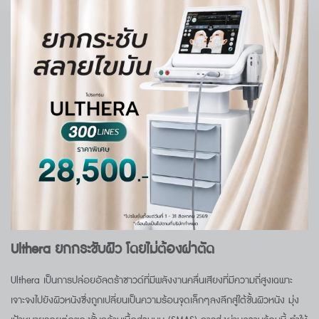
Ulthera ยกกระชับผิว โดยไม่ต้องผ่าตัด
Ulthera เป็นการปล่อยอัลตร้าซาวด์ที่มีพลังงานคลื่นเสียงที่มีความถี่สูงเฉพาะ
เจาะจงไปยังผิวหนังซึ่งถูกเปลี่ยนเป็นความร้อนจุดเล็กๆลงลึกสู่ใต้ชั้นผิวหนัง มุ่ง