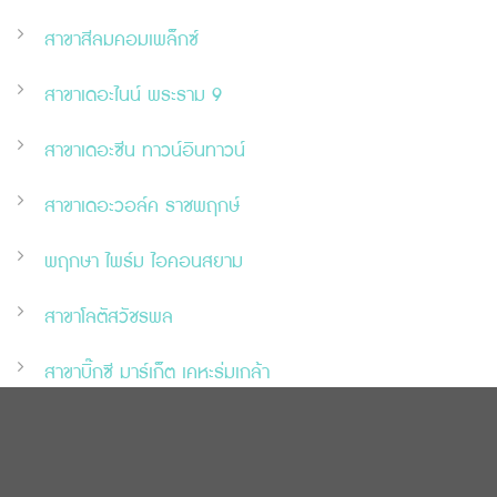
สาขาสีลมคอมเพล็กซ์
สาขาเดอะไนน์ พระราม 9
สาขาเดอะ
ซี
น ทาวน์อินทาวน์
สาขาเดอะวอล์ค ราชพฤกษ์
พฤกษา ไพร์ม ไอคอนสยาม
สาขาโลตัสวัชรพล
สาขาบิ๊กซี มาร์เก็ต เคหะร่มเกล้า
© 2026 บริษัท พฤกษาคลินิก โฮลดิ้ง จำกัด Designed and Developed
by
CJ Soft Co., Ltd.