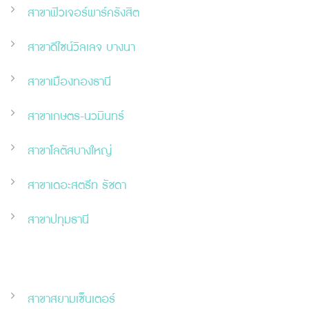
สาขาฟิวเจอร์พาร์ครังสิต
สาขาดีไซน์วิลเลจ บางนา
สาขาเมืองทองธานี
สาขาเกษตร-นวมินทร์
สาขาโลตัสบางใหญ่
สาขาเดอะสตรีท รัชดา
สาขาปทุมธานี
สาขาสยามเซ็นเตอร์