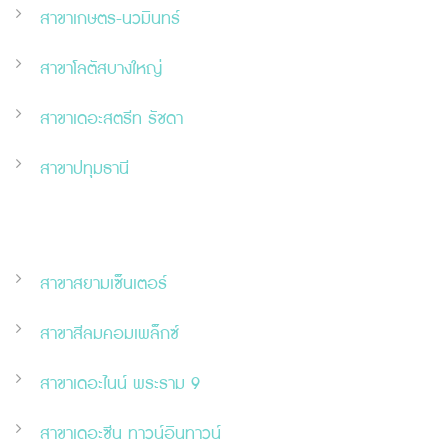
สาขาเกษตร-นวมินทร์
สาขาโลตัสบางใหญ่
สาขาเดอะสตรีท รัชดา
สาขาปทุมธานี
สาขาสยามเซ็นเตอร์
สาขาสีลมคอมเพล็กซ์
สาขาเดอะไนน์ พระราม 9
สาขาเดอะ
ซี
น ทาวน์อินทาวน์