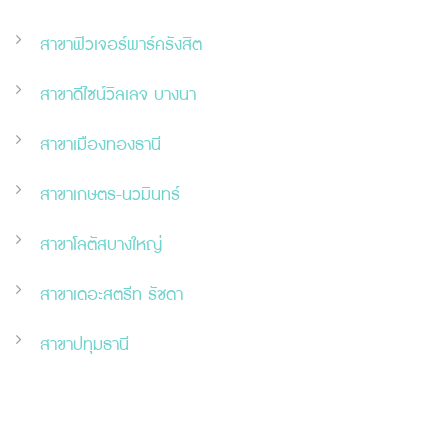
สาขาฟิวเจอร์พาร์ครังสิต
สาขาดีไซน์วิลเลจ บางนา
สาขาเมืองทองธานี
สาขาเกษตร-นวมินทร์
สาขาโลตัสบางใหญ่
สาขาเดอะสตรีท รัชดา
สาขาปทุมธานี