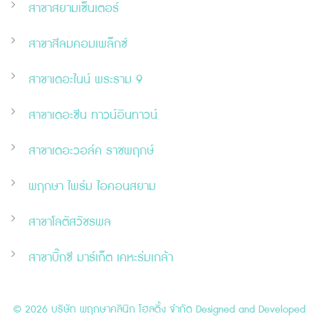
สาขาสยามเซ็นเตอร์
สาขาสีลมคอมเพล็กซ์
สาขาเดอะไนน์ พระราม 9
สาขาเดอะ
ซี
น ทาวน์อินทาวน์
สาขาเดอะวอล์ค ราชพฤกษ์
พฤกษา ไพร์ม ไอคอนสยาม
สาขาโลตัสวัชรพล
สาขาบิ๊กซี มาร์เก็ต เคหะร่มเกล้า
© 2026 บริษัท พฤกษาคลินิก โฮลดิ้ง จำกัด Designed and Developed