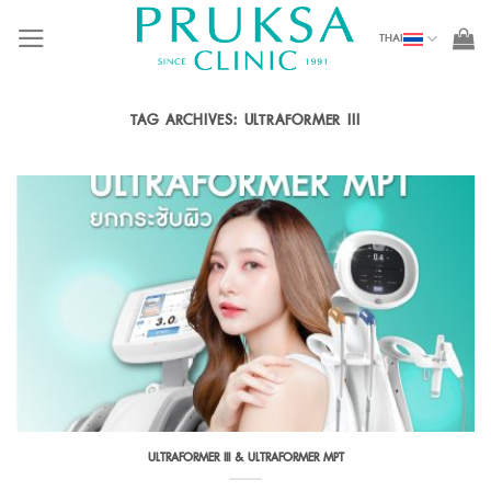
Skip
THAI
to
content
TAG ARCHIVES:
ULTRAFORMER III
ULTRAFORMER III & ULTRAFORMER MPT