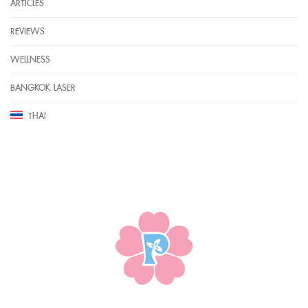
ARTICLES
REVIEWS
WELLNESS
BANGKOK LASER
THAI