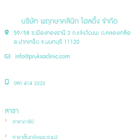
บริษัท พฤกษาคลินิก โฮลดิ้ง จำกัด
59/58 ซ.เมืองทองธานี 3 ถ.แจ้งวัฒนะ ต.คลองเกลือ
อ.ปากเกร็ด จ.นนทบุรี 11120
info@pruksaclinic.com
090 414 2222
สาขา
สาขาอารีย์
สาขาเซ็นทรัลพระราม2