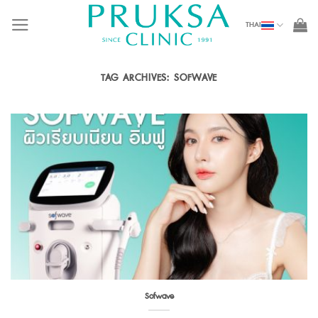
Skip
THAI
to
content
TAG ARCHIVES:
SOFWAVE
Sofwave