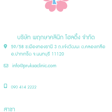
บริษัท พฤกษาคลินิก โฮลดิ้ง จำกัด
59/58 ซ.เมืองทองธานี 3 ถ.แจ้งวัฒนะ ต.คลองเกลือ
อ.ปากเกร็ด จ.นนทบุรี 11120
info@pruksaclinic.com
090 414 2222
สาขา