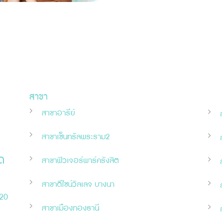
สาขา
สาขาอารีย์
สาขาเซ็นทรัลพระราม2
ด
สาขาฟิวเจอร์พาร์ครังสิต
สาขาดีไซน์วิลเลจ บางนา
120
สาขาเมืองทองธานี