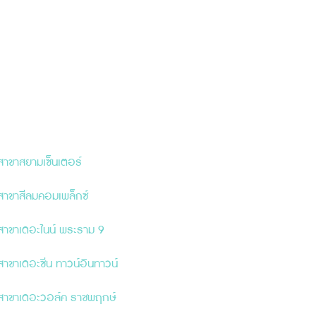
สาขาสยามเซ็นเตอร์
สาขาสีลมคอมเพล็กซ์
สาขาเดอะไนน์ พระราม 9
สาขาเดอะ
ซี
น ทาวน์อินทาวน์
สาขาเดอะวอล์ค ราชพฤกษ์