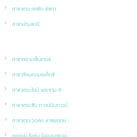
สาขาเดอะสตรีท รัชดา
สาขาปทุมธานี
สาขาสยามเซ็นเตอร์
สาขาสีลมคอมเพล็กซ์
สาขาเดอะไนน์ พระราม 9
สาขาเดอะ
ซี
น ทาวน์อินทาวน์
สาขาเดอะวอล์ค ราชพฤกษ์
พฤกษา ไพร์ม ไอคอนสยาม