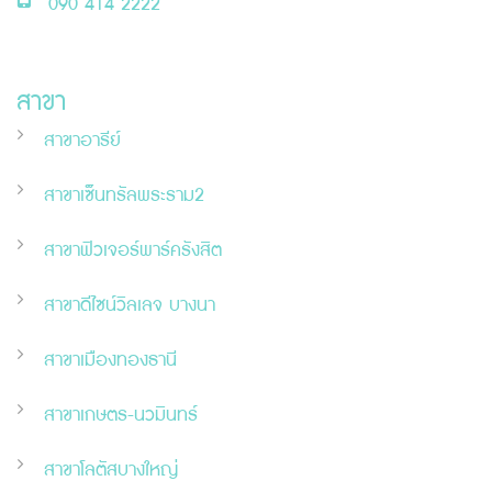
090 414 2222
สาขา
สาขาอารีย์
สาขาเซ็นทรัลพระราม2
สาขาฟิวเจอร์พาร์ครังสิต
สาขาดีไซน์วิลเลจ บางนา
สาขาเมืองทองธานี
สาขาเกษตร-นวมินทร์
สาขาโลตัสบางใหญ่