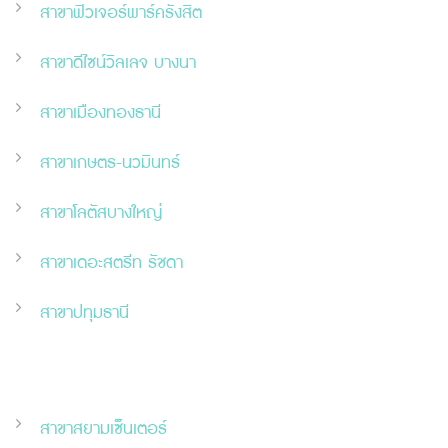
สาขาฟิวเจอร์พาร์ครังสิต
สาขาดีไซน์วิลเลจ บางนา
สาขาเมืองทองธานี
สาขาเกษตร-นวมินทร์
สาขาโลตัสบางใหญ่
สาขาเดอะสตรีท รัชดา
สาขาปทุมธานี
สาขาสยามเซ็นเตอร์