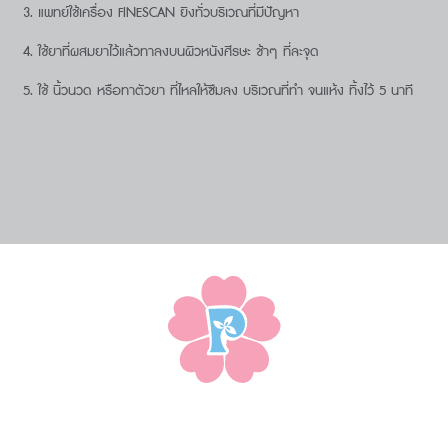
แพทย์ใช้เครื่อง FINESCAN ยิงทั่วบริเวณที่มีปัญหา
ใช้ยาที่ผสมยาไว้แล้วทาลงบนผิวหนังศีรษะ ช้าๆ ที่ละจุด
ใช้ นิ้วนวด หรือทาตัวยา ที่ไหลให้ซึมลง บริเวณที่ทำ จนแห้ง ทิ้งไว้ 5 นาที