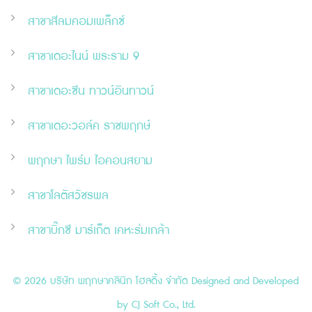
สาขาสีลมคอมเพล็กซ์
สาขาเดอะไนน์ พระราม 9
สาขาเดอะ
ซี
น ทาวน์อินทาวน์
สาขาเดอะวอล์ค ราชพฤกษ์
พฤกษา ไพร์ม ไอคอนสยาม
สาขาโลตัสวัชรพล
สาขาบิ๊กซี มาร์เก็ต เคหะร่มเกล้า
© 2026 บริษัท พฤกษาคลินิก โฮลดิ้ง จำกัด Designed and Developed
by
CJ Soft Co., Ltd.