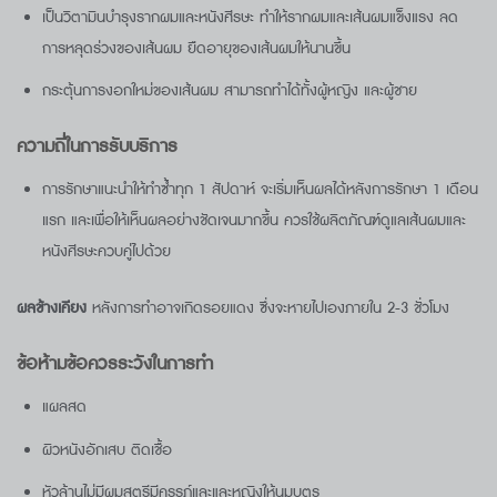
เป็นวิตามินบำรุงรากผมและหนังศีรษะ ทำให้รากผมและเส้นผมแข็งแรง ลด
การหลุดร่วงของเส้นผม ยืดอายุของเส้นผมให้นานขึ้น
กระตุ้นการงอกใหม่ของเส้นผม สามารถทำได้ทั้งผู้หญิง และผู้ชาย
ความถี่ในการรับบริการ
การรักษาแนะนำให้ทำซ้ำทุก 1 สัปดาห์ จะเริ่มเห็นผลได้หลังการรักษา 1 เดือน
แรก และเพื่อให้เห็นผลอย่างชัดเจนมากขึ้น ควรใช้ผลิตภัณฑ์ดูแลเส้นผมและ
หนังศีรษะควบคู่ไปด้วย
ผลข้างเคียง
หลังการทำอาจเกิดรอยแดง ซึ่งจะหายไปเองภายใน 2-3 ชั่วโมง
ข้อห้ามข้อควรระวังในการทำ
แผลสด
ผิวหนังอักเสบ ติดเชื้อ
หัวล้านไม่มีผมสตรีมีครรภ์และและหญิงให้นมบุตร