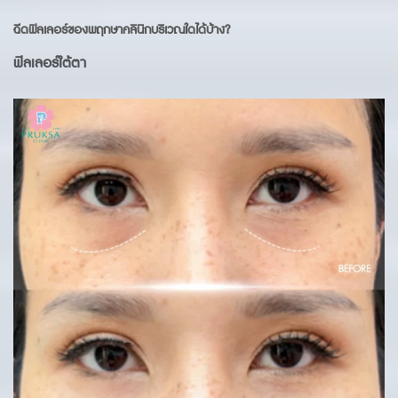
ฉีดฟิลเลอร์ของพฤกษาคลินิกบริเวณใดได้บ้าง?
ฟิลเลอร์ใต้ตา