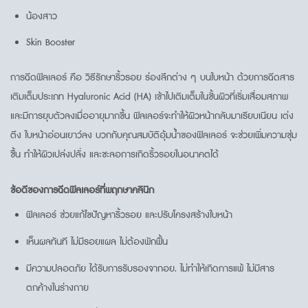
น้องสาว
Skin Booster
การฉีดฟิลเลอร์ คือ วิธีรักษาริ้วรอย ร่องลึกต่าง ๆ บนใบหน้า ด้วยการฉีดสาร
เติมเต็มประเภท Hyaluronic Acid (HA) เข้าไปเติมเต็มในชั้นผิวที่เริ่มเสื่อมสภาพ
และมีการยุบตัวลงเมื่ออายุมากขึ้น ฟิลเลอร์จะทำให้ผิวหน้ากลับมาเรียบเนียน เต่ง
ตึง ใบหน้าอ่อนเยาว์ลง บวกกับคุณสมบัติอุ้มน้ำของฟิลเลอร์ จะช่วยเพิ่มความชุ่ม
ชื้น ทำให้ผิวเปล่งปลั่ง และชะลอการเกิดริ้วรอยในอนาคตได้
ข้อดีของการฉีดฟิลเลอร์ที่พฤกษาคลินิก
ฟิลเลอร์ ช่วยแก้ไขปัญหาริ้วรอย และปรับโครงสร้างใบหน้า
เห็นผลทันที ไม่มีรอยแผล ไม่ต้องพักฟื้น
มีความปลอดภัย ได้รับการรับรองจากอย. ไม่ทำให้เกิดการแพ้ ไม่มีสาร
ตกค้างในร่างกาย