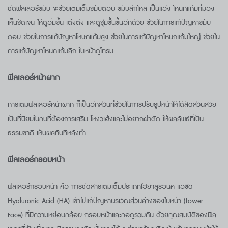
ฉีดฟิลเลอร์ขมับ จะช่วยเติมเต็มขมับตอบ ขมับลึกโหล เป็นแอ่ง โหนกแก้มที่มอง
เห็นชัดเจน ให้ดูอิ่มขึ้น เต่งตึง และดูชุ่มชื้นขึ้นอีกด้วย ช่วยในการแก้ปัญหาขมับ
ตอบ ช่วยในการแก้ปัญหาโหนกแก้มสูง ช่วยในการแก้ปัญหาโหนกแก้มใหญ่ ช่วยใน
การแก้ปัญหาโหนกแก้มลึก ใบหน้าดูโทรม
ฟิลเลอร์หน้าผาก
การเติมฟิลเลอร์หน้าผาก ก็เป็นอีกส่วนที่ช่วยในการปรับรูปหน้าให้ได้สัดส่วนสวย
เป็นที่นิยมในคนที่ต้องการเสริม โหงวเฮ้งและไม่อยากผ่าตัด ให้ผลลัพธ์ที่เป็น
ธรรมชาติ เห็นผลทันทีหลังทำ
ฟิลเลอร์กรอบหน้า
ฟิลเลอร์กรอบหน้า คือ การฉีดสารเติมเต็มประเภทไฮยาลูรอนิค แอซิด
Hyaluronic Acid (HA) เข้าไปแก้ปัญหาบริเวณส่วนล่างของใบหน้า (Lower
Face) ที่มีความหย่อนคล้อย กรอบหน้าและคอดูรวมกัน ด้วยคุณสมบัติของฟิล