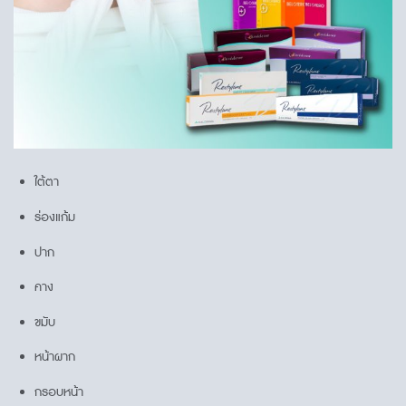
ใต้ตา
ร่องแก้ม
ปาก
คาง
ขมับ
หน้าผาก
กรอบหน้า