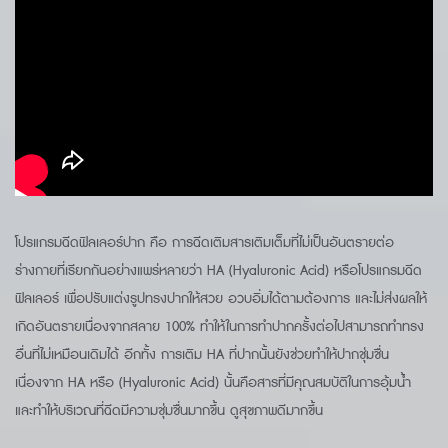
โปรแกรมฉีดฟิลเลอร์ปาก คือ การฉีดเติมสารเติมเต็มที่ไม่เป็นอันตรายต่อ
ร่างกายที่เรียกกันอย่างแพร่หลายว่า HA (Hyaluronic Acid) หรือโปรแกรมฉีด
ฟิลเลอร์ เพื่อปรับแต่งรูปทรงปากให้สวย อวบอิ่มได้ตามต้องการ และไม่ส่งผลให้
เกิดอันตรายเนื่องจากสลาย 100% ทำให้ในการทำปากครั้งต่อไปสามารถทำทรง
อื่นที่ไม่เหมือนเดิมได้ อีกทั้ง การเติม HA ที่ปากนั้นยังช่วยทำให้ปากชุ่มชื่น
เนื่องจาก HA หรือ (Hyaluronic Acid) นั้นคือสารที่มีคุณสมบัติในการอุ้มน้ำ
และทำให้บริเวณที่ฉีดมีความชุ่มชื่นมากขึ้น ดูสุขภาพดีมากขึ้น