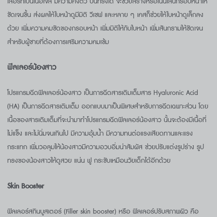
เลอร์ที่เป็นเนื้อเจล มีความคงตัว ปั้นทรงได้ จะช่วยสร้างหรือเน้นเส้นกรอบหน้าให้
ชัดเจนขึ้น ส่งผลให้ใบหน้าดูมีมิติ วีเชฟ และหลาย ๆ เคสก็ช่วยให้ใบหน้าดูเล็กลง
ด้วย เพิ่มความคมชัดของกรอบหน้า เพิ่มมิติให้กับใบหน้า เพิ่มสันกรามให้ชัดเจน
สำหรับผู้ชายที่ต้องการเสริมความคมเข้ม
ฟิลเลอร์น้องสาว
โปรแกรมฉีดฟิลเลอร์น้องสาว เป็นการฉีดสารเติมเต็มสาร Hyaluronic Acid
(HA) เป็นการฉีดสารเติมเต็ม ออกแบบมาเป็นพิเศษสำหรับการฉีดเฉพาะส่วน โดย
เนื้อของสารเติมเต็มที่จะนำมาทำโปรแกรมฉีดฟิลเลอร์น้องสาว นั้นจะต้องมีเนื้อที่
ไม่แข็ง และไม่นิ่มจนเกินไป มีความอุ้มน้ำ มีความทนต่อแรงเสียดทานและแรง
กระแทก เพิ่มวอลุมให้น้องสาวมีความอวบอิ่มน่าสัมผัส ช่วยปรับแต่งรูปร่าง รูป
ทรงของน้องสาวให้ดูสวย แน่น ฟู กระชับเหมือนวัยเด็กได้อีกด้วย
Skin Booster
ฟิลเลอร์สกินบูสเตอร์ (Filler skin booster) หรือ ฟิลเลอร์ปรับสภาพผิว คือ