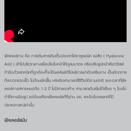
ฟิลเลอร์คาง คือ การเติมสารเติมเต็มประเภทไฮยาลูรอนิค แอซิด ( Hyaluronic
Acid ) เข้าไปบริเวณคางเพื่อปรับใบหน้าให้ดูสมมาตร หรือปรับรูปหน้าเรียววีเชฟ
ถ้าฉีดด้วยเทคนิคที่ถูกต้องก็จะได้ผลลัพธ์ดีไม่แพ้การผ่าตัดเสริมคาง เป็นหัตถการ
ที่สะดวกรวดเร็ว ไม่ต้องพักฟื้น หลังฉีดสามารถใช้ชีวิตได้ตามปกติ ระยะเวลาที่ฟิล
เลอร์คางสลายหมดคือ 1-2 ปี ไม่มีสารตกค้าง สามารถเติมเพิ่มได้เรื่อย ๆ โดยไม่
ทำให้คางผิดรูป แต่ต้องเลือกฟิลเลอร์แท้ที่ผ่าน อย. และฉีดโดยแพทย์ที่มี
ประสบการณ์เท่านั้น
ฟิลเลอร์ขมับ