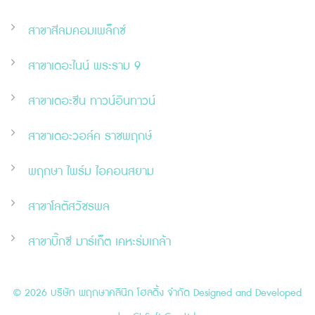
สาขาสีลมคอมเพล็กซ์
สาขาเดอะไนน์ พระราม 9
สาขาเดอะ
ซี
น ทาวน์อินทาวน์
สาขาเดอะวอล์ค ราชพฤกษ์
พฤกษา ไพร์ม ไอคอนสยาม
สาขาโลตัสวัชรพล
สาขาบิ๊กซี มาร์เก็ต เคหะร่มเกล้า
© 2026 บริษัท พฤกษาคลินิก โฮลดิ้ง จำกัด Designed and Developed