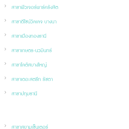
สาขาฟิวเจอร์พาร์ครังสิต
สาขาดีไซน์วิลเลจ บางนา
สาขาเมืองทองธานี
สาขาเกษตร-นวมินทร์
สาขาโลตัสบางใหญ่
สาขาเดอะสตรีท รัชดา
สาขาปทุมธานี
สาขาสยามเซ็นเตอร์