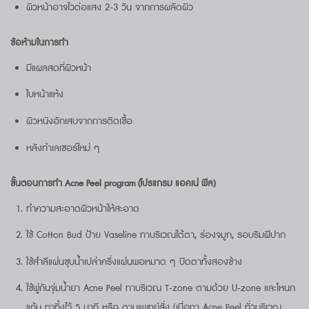
ผิวหน้าอาจไวต่อแสง 2-3 วัน จากการผลัดผิว
ข้อห้ามในการทำ
มีแผลสดที่ผิวหน้า
ใบหน้าแห้ง
ผิวหนังอักเสบจากการติดเชื้อ
หลังทำเลเซอร์ใหม่ ๆ
ขั้นตอนการทำ
Acne Peel program (โปรแกรม แอคเน่ พีล)
ทำความสะอาดผิวหน้าให้สะอาด
ใช้ Cotton Bud ป้าย Vaseline ทาบริเวณใต้ตา, ร่องจมูก, รอบริมฝีปาก
ใช้สำลีแผ่นชุบน้ำเปล่าครึ่งแผ่นพอหมาด ๆ ปิดตาทั้งสองข้าง
ใช้พู่กันจุ่มน้ำยา Acne Peel ทาบริเวณ T-zone ตามด้วย U-zone และโหนก
แก้ม ทาทิ้งไว้ 5 นาที หรือ ตามแพทย์สั่ง (เมื่อทา Acne Peel ทั่วบริเวณ