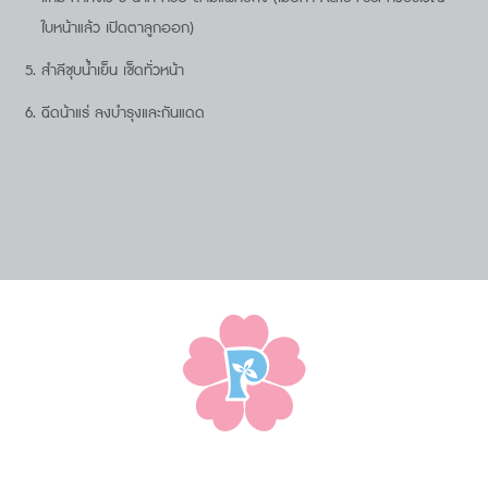
ใบหน้าแล้ว เปิดตาลูกออก)
สำลีชุบน้ำเย็น เช็ดทั่วหน้า
ฉีดน้าแร่ ลงบำรุงและกันแดด