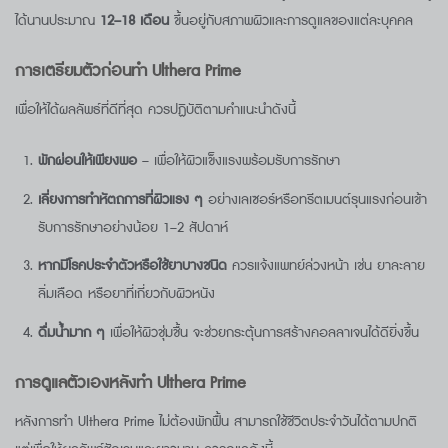
ได้นานประมาณ
12–18
เดือน
ขึ้นอยู่กับสภาพผิวและการดูแลของแต่ละบุคคล
การเตรียมตัวก่อนทำ
Ulthera Prime
เพื่อให้ได้ผลลัพธ์ที่ดีที่สุด ควรปฏิบัติตามคำแนะนำดังนี้
พักผ่อนให้เพียงพอ
– เพื่อให้ผิวแข็งแรงพร้อมรับการรักษา
เลี่ยงการทำหัตถการที่ผิวแรง ๆ
อย่างเลเซอร์หรือทรีตเมนต์รุนแรงก่อนเข้า
รับการรักษาอย่างน้อย 1–2 สัปดาห์
หากมีโรคประจำตัวหรือใช้ยาบางชนิด
ควรแจ้งแพทย์ล่วงหน้า เช่น ยาละลาย
ลิ่มเลือด หรือยาที่เกี่ยวกับผิวหนัง
ดื่มน้ำมาก ๆ
เพื่อให้ผิวชุ่มชื้น จะช่วยกระตุ้นการสร้างคอลลาเจนได้ดียิ่งขึ้น
การดูแลตัวเองหลังทำ
Ulthera Prime
หลังการทำ Ulthera Prime ไม่ต้องพักฟื้น สามารถใช้ชีวิตประจำวันได้ตามปกติ