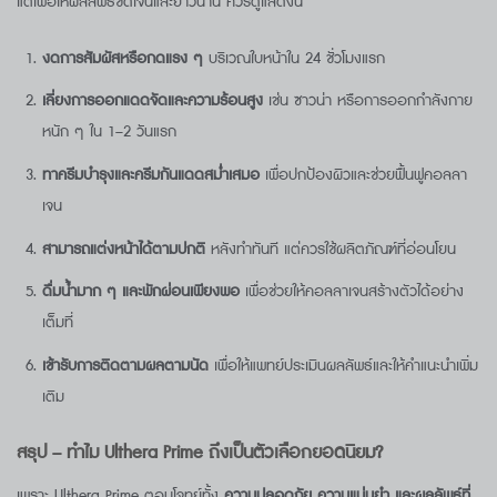
แต่เพื่อให้ผลลัพธ์ชัดเจนและยาวนาน ควรดูแลดังนี้
งดการสัมผัสหรือกดแรง ๆ
บริเวณใบหน้าใน 24 ชั่วโมงแรก
เลี่ยงการออกแดดจัดและความร้อนสูง
เช่น ซาวน่า หรือการออกกำลังกาย
หนัก ๆ ใน 1–2 วันแรก
ทาครีมบำรุงและครีมกันแดดสม่ำเสมอ
เพื่อปกป้องผิวและช่วยฟื้นฟูคอลลา
เจน
สามารถแต่งหน้าได้ตามปกติ
หลังทำทันที แต่ควรใช้ผลิตภัณฑ์ที่อ่อนโยน
ดื่มน้ำมาก ๆ และพักผ่อนเพียงพอ
เพื่อช่วยให้คอลลาเจนสร้างตัวได้อย่าง
เต็มที่
เข้ารับการติดตามผลตามนัด
เพื่อให้แพทย์ประเมินผลลัพธ์และให้คำแนะนำเพิ่ม
เติม
สรุป – ทำไม
Ulthera Prime
ถึงเป็นตัวเลือกยอดนิยม
?
เพราะ Ulthera Prime ตอบโจทย์ทั้ง
ความปลอดภัย ความแม่นยำ และผลลัพธ์ที่