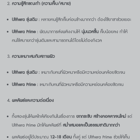
ความรู้สึกขณะทำ (ความเจ็บ/สบาย)
Ulthera
รุ่นเดิม
: หลายคนรู้สึกเจ็บค่อนข้างมากกว่า ต้องใช้ยาชาช่วยเยอะ
Ulthera Prime
: พัฒนาการส่งพลังงานให้
นุ่มนวลขึ้น
เจ็บน้อยลง ทำให้
คนไข้สบายกว่ารุ่นเดิมและสามารถทนได้โดยไม่ต้องกังวล
ความเหมาะสมกับสภาพผิว
Ulthera
รุ่นเดิม
: เหมาะกับคนที่ผิวหนาหรือมีความหย่อนคล้อยชัดเจน
Ulthera Prime
: เหมาะกับคนที่ผิวหนาหรือมีความหย่อนคล้อยชัดเจน
ผลลัพธ์และความต่อเนื่อง
ทั้งสองรุ่นให้ผลใกล้เคียงกันในเรื่องการ
ยกกระชับ สร้างคอลลาเจนใหม่
แต่
Ulthera Prime มักให้ผลลัพธ์ที่
สม่ำเสมอและเป็นธรรมชาติมากกว่า
ผลลัพธ์อยู่ได้ประมาณ
12–18
เดือน
ทั้งคู่ แต่ Ulthera Prime ช่วยให้เห็น