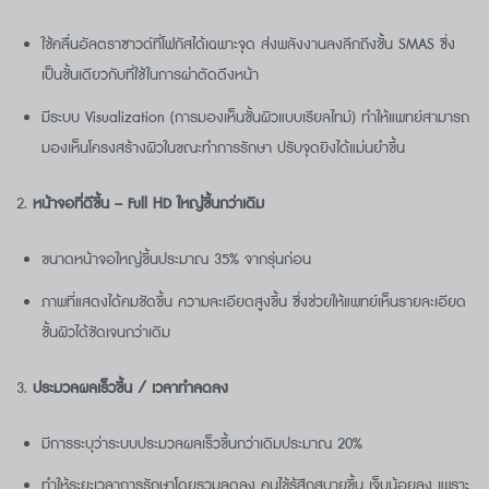
ใช้คลื่นอัลตราซาวด์ที่โฟกัสได้เฉพาะจุด ส่งพลังงานลงลึกถึงชั้น SMAS ซึ่ง
เป็นชั้นเดียวกับที่ใช้ในการผ่าตัดดึงหน้า
มีระบบ Visualization (การมองเห็นชั้นผิวแบบเรียลไทม์) ทำให้แพทย์สามารถ
มองเห็นโครงสร้างผิวในขณะทำการรักษา ปรับจุดยิงได้แม่นยำขึ้น
2.
หน้าจอที่ดีขึ้น – Full HD
ใหญ่ขึ้นกว่าเดิม
ขนาดหน้าจอใหญ่ขึ้นประมาณ 35% จากรุ่นก่อน
ภาพที่แสดงได้คมชัดขึ้น ความละเอียดสูงขึ้น ซึ่งช่วยให้แพทย์เห็นรายละเอียด
ชั้นผิวได้ชัดเจนกว่าเดิม
3.
ประมวลผลเร็วขึ้น / เวลาทำลดลง
มีการระบุว่าระบบประมวลผลเร็วขึ้นกว่าเดิมประมาณ 20%
ทำให้ระยะเวลาการรักษาโดยรวมลดลง คนไข้รู้สึกสบายขึ้น เจ็บน้อยลง เพราะ