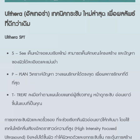
Ulthera (อัลเทอร่า) เทคนิคกระชับ ใหม่ล่าสุด เพื่อผลลัพธ์
ที่ดีกว่าเดิม
Ulthera SPT
S – See เห็นหน้าจอแบบเรียลไทม์ สามารถเห็นลักษณะโครงสร้าง และปัญหา
ของผิวได้ละเอียดและแม่นยำ
P – PLAN วิเคราะห์ปัญหา วางแผนรักษาได้ตรงจุด เพื่อผลการรักษาที่ดี
ที่สุด
T- TREAT ลงมือทำตามแผนโดยแพทย์ผู้เชี่ยวชาญ หน้าดูกระชับ อ่อนเยาว์
ขึ้นในแบบที่เป็นคุณ
การยกกระชับผิวและลดริ้วรอย ที่จะช่วยเรียกคืนผิวอ่อนเยาว์ให้กลับมา โดยใช้
เทคโนโลยีคลื่นเสียงอัลตราซาวด์ความถี่สูง (High Intensity Focused
Ultrasound) ยิงลงไปใต้ชั้นผิว ทำให้ผิวหดตัวและยกกระชับขึ้น กระตุ้นการสร้าง