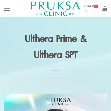
Skip
CHINESE
to
content
Ulthera Prime &
Ulthera SPT