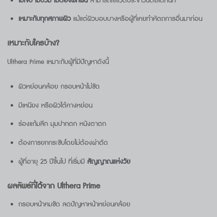
ไม่เจ็บ ไม่บวม ไม่ต้องพักฟื้น
สามารถใช้ชีวิตประจำวันต่อได้ทันที
เหมาะกับทุกสภาพผิว
แม้แต่ผิวบอบบางหรือผู้ที่เคยทำหัตถการอื่นมาก่อน
เหมาะกับใครบ้าง
?
Ulthera Prime เหมาะกับผู้ที่มีปัญหาดังนี้
ผิวหย่อนคล้อย กรอบหน้าไม่ชัด
มีเหนียง หรือผิวใต้คางหย่อน
ร่องแก้มลึก มุมปากตก หนังตาตก
ต้องการยกกระชับโดยไม่ต้องผ่าตัด
ผู้ที่อายุ 25 ปีขึ้นไป ที่เริ่มมี
สัญญาณแห่งวัย
ผลลัพธ์ที่ได้จาก
Ulthera Prime
กรอบหน้าคมชัด ลดปัญหาหน้าหย่อนคล้อย