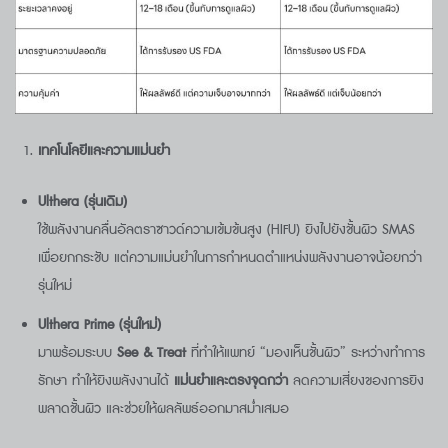
เทคโนโลยีและความแม่นยำ
Ulthera (
รุ่นเดิม)
ใช้พลังงานคลื่นอัลตราซาวด์ความเข้มข้นสูง (HIFU) ยิงไปยังชั้นผิว SMAS
เพื่อยกกระชับ แต่ความแม่นยำในการกำหนดตำแหน่งพลังงานอาจน้อยกว่า
รุ่นใหม่
Ulthera Prime (
รุ่นใหม่)
มาพร้อมระบบ
See & Treat
ที่ทำให้แพทย์ “มองเห็นชั้นผิว” ระหว่างทำการ
รักษา ทำให้ยิงพลังงานได้
แม่นยำและตรงจุดกว่า
ลดความเสี่ยงของการยิง
พลาดชั้นผิว และช่วยให้ผลลัพธ์ออกมาสม่ำเสมอ