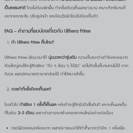
เป็นธรรมชาติ
โดยไม่ต้องพักฟื้น ทำครั้งเดียวเห็นผลยาวนาน เหมาะสำหรับคนที่
อยากยกกระชับ ปรับรูปหน้า และย้อนวัยผิวโดยไม่ต้องเจ็บตัว
FAQ –
คำถามที่พบบ่อยเกี่ยวกับ
Ulthera Prime
ทำ Ulthera Prime
เจ็บไหม?
Ulthera Prime พัฒนามาให้
นุ่มนวลกว่ารุ่นเดิม
ความเจ็บระหว่างทำจึงลดลงมาก
ส่วนใหญ่คนไข้จะรู้สึกเพียง “ตึง ๆ ร้อน ๆ ใต้ผิว” แต่ไม่ถึงขั้นเจ็บจนทนไม่ได้ หาก
กังวล แพทย์สามารถทายาชาช่วยได้ ทำให้สบายใจขึ้น
ควรทำกี่ครั้งถึงจะเห็นผล?
โดยทั่วไป
ทำเพียง 1
ครั้งก็เห็นผล
หลังทำจะรู้สึกผิวตึงขึ้นทันที และจะเห็นผลเต็ม
ที่ในช่วง
2–3
เดือน
เพราะร่างกายจะสร้างคอลลาเจนใหม่อย่างต่อเนื่อง
กรณีผิวหย่อนคล้อยมาก แพทย์อาจแนะนำให้ทำซ้ำมากกว่าปีละ 1 ครั้งเพื่อ