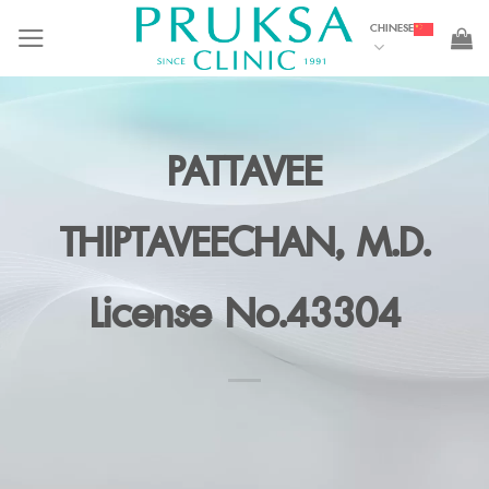
Skip
CHINESE
to
content
PATTAVEE
THIPTAVEECHAN, M.D.
License No.43304
DOCTORS