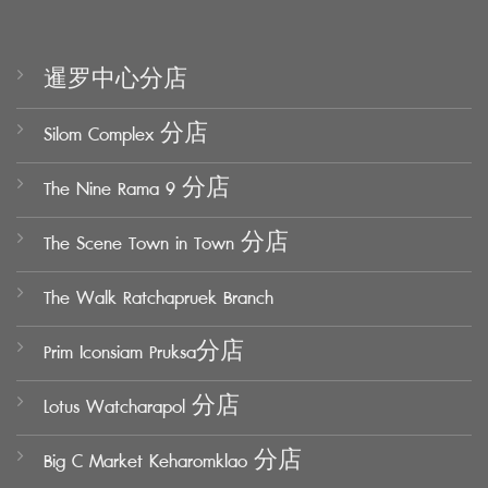
暹罗中心分店
Silom Complex 分店
The Nine Rama 9 分店
The Scene Town in Town 分店
The Walk Ratchapruek Branch
Prim Iconsiam Pruksa分店
Lotus Watcharapol 分店
Big C Market Keharomklao 分店