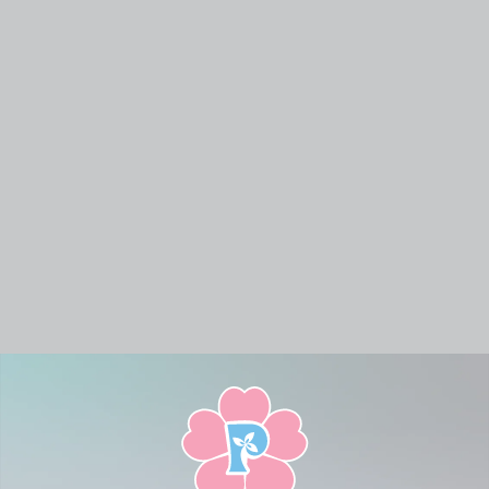
SUNDAY
MONDAY
TUESDAY
WEDNESDAY
THURSD
Lotus Market
Kaset-
-
-
-
Watcharapol
Nawamin