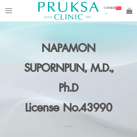
Skip
CHINESE
to
content
NAPAMON
SUPORNPUN, M.D.,
Ph.D
License No.43990
DOCTORS