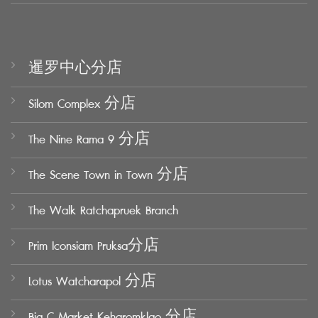
暹罗中心分店
Silom Complex 分店
The Nine Rama 9 分店
The Scene Town in Town 分店
The Walk Ratchapruek Branch
Prim Iconsiam Pruksa分店
Lotus Watcharapol 分店
Big C Market Keharomklao 分店