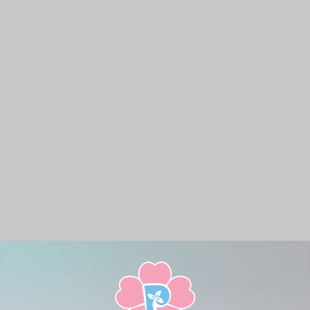
Future
Watcharapol
Muang
Kaset-
-
Park
(3,17) The
Thong
Nawamin
Rangsit
Nine Rama9
Thani
(10,24)