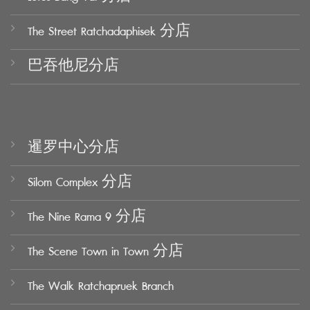
The Street Ratchadaphisek 分店
巴吞他尼分店
暹罗中心分店
Silom Complex 分店
The Nine Rama 9 分店
The Scene Town in Town 分店
The Walk Ratchapruek Branch