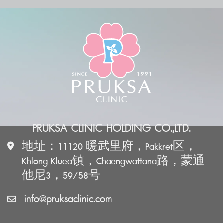
PRUKSA CLINIC HOLDING CO.,LTD.
地址：11120 暖武里府，Pakkret区，
Khlong Kluea镇，Chaengwattana路，蒙通
他尼3，59/58号
info@pruksaclinic.com