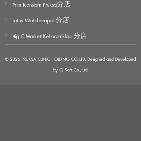
Prim Iconsiam Pruksa分店
Lotus Watcharapol 分店
Big C Market Keharomklao 分店
© 2026 PRUKSA CLINIC HOLDING CO.,LTD. Designed and Developed
by
CJ Soft Co., Ltd.