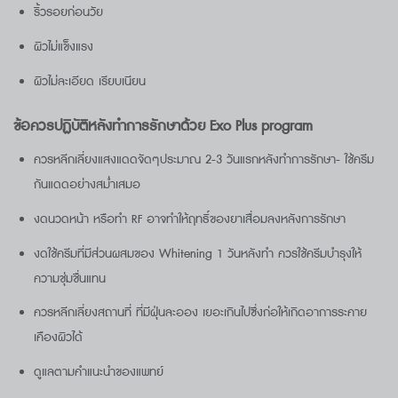
ริ้วรอยก่อนวัย
ผิวไม่แข็งแรง
ผิวไม่ละเอียด เรียบเนียน
ข้อควรปฏิบัติหลังทำการรักษาด้วย
Exo Plus program
ควรหลีกเลี่ยงแสงแดดจัดๆประมาณ 2-3 วันแรกหลังทำการรักษา- ใช้ครีม
กันแดดอย่างสม่ำเสมอ
งดนวดหน้า หรือทำ RF อาจทำให้ฤทธิ์ของยาเสื่อมลงหลังการรักษา
งดใช้ครีมที่มีส่วนผสมของ Whitening 1 วันหลังทำ ควรใช้ครีมบำรุงให้
ความชุ่มชื่นแทน
ควรหลีกเลี่ยงสถานที่ ที่มีฝุ่นละออง เยอะเกินไปซึ่งก่อให้เกิดอาการระคาย
เคืองผิวได้
ดูแลตามคำแนะนำของแพทย์