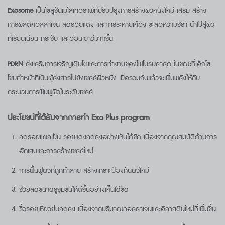
Exosome
เป็นโซลูชันเมโสเทอราพีที่ปรับปรุงการสร้างผิวหนังใหม่ เสริม สร้าง
การผลิตคอลลาเจน ลดรอยแดง และการระคายเคือง ชะลอความชรา นำไปสู่ผิว
ที่เรียบเนียน กระชับ และอ่อนเยาว์มากขึ้น
PDRN
ส่งเสริมการเจริญเติบโตและการทำงานของไฟโบรบลาสต์ ในขณะที่เอ็กโซ
โซมทำหน้าที่เป็นผู้ส่งสารไปยังเซลล์ผิวหนัง เมื่อรวมกันแล้วจะเพิ่มพลังให้กับ
กระบวนการฟื้นฟูผิวในระดับเซลล์
ประโยชน์ที่ได้รับจากการทำ Exo Plus program
ลดรอยแผลเป็น รอยแดงลดลงอย่างเห็นได้ชัด เนื่องจากคุณสมบัติต้านการ
อักเสบและการสร้างเซลล์ใหม่
การฟื้นฟูผิวที่ถูกทำลาย สร้างเกราะป้องกันผิวใหม่
ช่วยลดขนาดรูขุมขนให้ดีขึ้นอย่างเห็นได้ชัด
ริ้วรอยเหี่ยวย่นลดลง เนื่องจากปริมาณคอลลาเจนและอิลาสตินใหม่ที่เพิ่มขึ้น