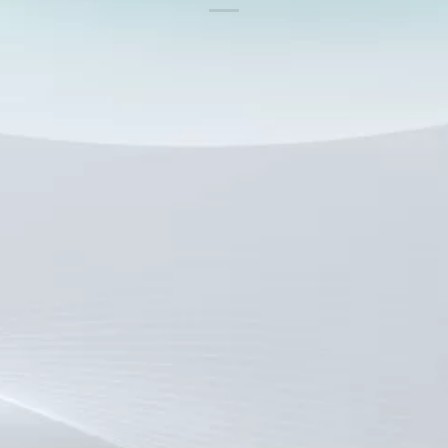
DOCTORS
M，Thammasat大学