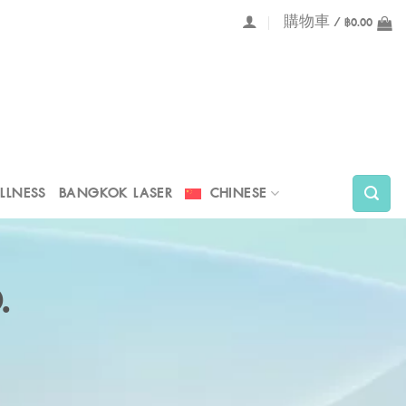
購物車 /
฿
0.00
LLNESS
BANGKOK LASER
CHINESE
.