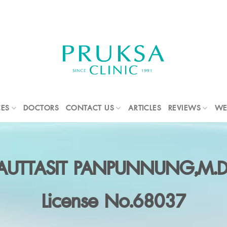
CES
DOCTORS
CONTACT US
ARTICLES
REVIEWS
WE
AUTTASIT PANPUNNUNG,M.D
License No.68037