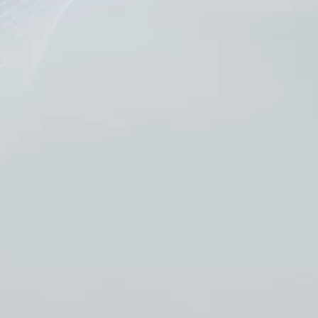
训练
美容皮肤病学的最新进
更美好未来的美学，
AMI 网络研讨
Edencolors
Vital Injector
IMCAS 2023 Xe
Siriraj – L
泰国皮肤病学会年
IMCAS 会议，202
ICLAS 会议，2023
确保安全有效地
银屑病管理，临床