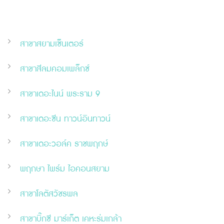
สาขาสยามเซ็นเตอร์
สาขาสีลมคอมเพล็กซ์
สาขาเดอะไนน์ พระราม 9
สาขาเดอะ
ซี
น ทาวน์อินทาวน์
สาขาเดอะวอล์ค ราชพฤกษ์
พฤกษา ไพร์ม ไอคอนสยาม
สาขาโลตัสวัชรพล
สาขาบิ๊กซี มาร์เก็ต เคหะร่มเกล้า