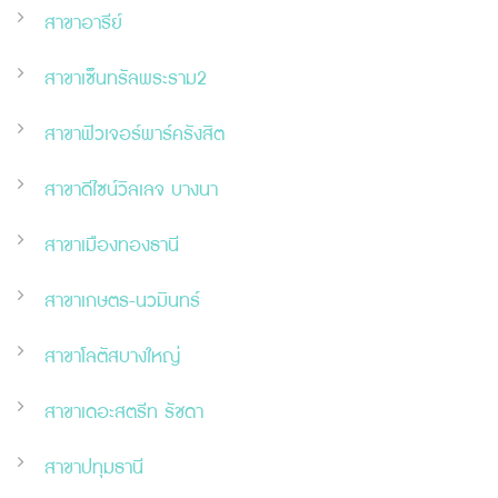
สาขาอารีย์
สาขาเซ็นทรัลพระราม2
สาขาฟิวเจอร์พาร์ครังสิต
สาขาดีไซน์วิลเลจ บางนา
สาขาเมืองทองธานี
สาขาเกษตร-นวมินทร์
สาขาโลตัสบางใหญ่
สาขาเดอะสตรีท รัชดา
สาขาปทุมธานี