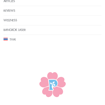
ARTICLES
REVIEWS
WELLNESS
BANGKOK LASER
THAI