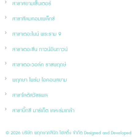
สาขาสยามเซ็นเตอร์
สาขาสีลมคอมเพล็กซ์
สาขาเดอะไนน์ พระราม 9
สาขาเดอะ
ซี
น ทาวน์อินทาวน์
สาขาเดอะวอล์ค ราชพฤกษ์
พฤกษา ไพร์ม ไอคอนสยาม
สาขาโลตัสวัชรพล
สาขาบิ๊กซี มาร์เก็ต เคหะร่มเกล้า
© 2026 บริษัท พฤกษาคลินิก โฮลดิ้ง จำกัด Designed and Developed