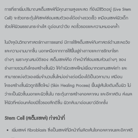
การที่เราเพิ่มปริมาณสเต็มเซลล์ที่มีคุณภาพสูงและสด ที่ยังมีชีวิตอยู่ (Live Stem
Cell) จะช่วยกระตุ้นให้เซลล์ซ่อมแซมตัวเองได้อย่างรวดเร็ว เหมือนเซลล์ผิวเด็ก
ช่วยให้ผิวพรรณกระจ่างใส ดูอ่อนกว่าวัย ลดริ้วรอยและความหมองคล้ำ
ในปัจจุบันวิทยาศาสตร์ทางการแพทย์ มีการใช้สเต็มเซลล์กับศาสตร์ด้านชะลอวัย
และความงามมากขึ้น นอกเหนือจากการใช้ฟื้นฟูร่างกายและการรักษาโรค
ต่างๆ เพราะคุณสมบัติของ สเต็มเซลล์คือ ทำหน้าที่ซ่อมแซมส่วนต่างๆ ของ
ร่างกายรวมถึงโครงสร้างชั้นผิว ให้กำเนิดเซลล์ใหม่เพื่อมาทดแทนเซลล์เก่า และ
สามารถแบ่งตัวเองเพิ่มจำนวนขึ้นใหม่อย่างต่อเนื่องได้เป็นเวลานาน เสมือน
โครงสร้างชั้นผิวถูกรีเซ็ตใหม่ (Skin Healing Process) ฟื้นฟูเส้นใยเติมเต็มผิว ไม่
ว่าจะเป็นผิวชั้นนอกและผิวชั้นใน กระตุ้นการสร้างคอลลาเจน และอีลาสติน ส่งผล
ให้ผิวที่หย่อนคล้อยมีริ้วรอยลึกดีขึ้น ผิวกลับมาอ่อนเยาว์อีกครั้ง
Stem Cell (สเต็มเซลล์) ทำหน้าที่
เพิ่มเซลล์ Fibroblasts ซึ่งเป็นเซลล์ที่มีหน้าที่ผลิตเส้นใยคอลลาเจนและอิลาสติ