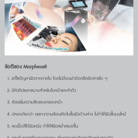
ข้อดีของ Morpheus8
แก้ไขปัญหาผิวจากภายใน โดยไม่ต้องผ่าตัดหรือฉีดสารใด ๆ
มีหัวทิปแยกขนาดสำหรับใบหน้าและลำตัว
ช่วยเพิ่มความชัดของกรอบหน้า
ปลอดภัยกว่า เพราะความร้อนเกิดในชั้นผิวด้านล่าง ไม่ทำให้ผิวชั้นบนไหม้
ลดเม็ดสีใต้ผิวหนัง ทำให้สีผิวสม่ำเสมอขึ้น