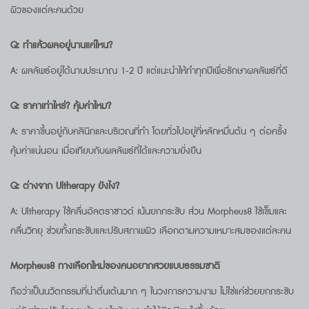
ผิวของแต่ละคนด้วย
Q: ทำแล้วผลอยู่นานแค่ไหน?
A: ผลลัพธ์อยู่ได้นานประมาณ 1-2 ปี แต่แนะนำให้ทำทุกปีเพื่อรักษาผลลัพธ์ที่ดี
Q: ราคาเท่าไหร่? คุ้มค่าไหม?
A: ราคาขึ้นอยู่กับคลินิกและบริเวณที่ทำ โดยทั่วไปอยู่ที่หลักหมื่นต้น ๆ ต่อครั้ง
คุ้มค่าแน่นอน เมื่อเทียบกับผลลัพธ์ที่ได้และความยั่งยืน
Q: ต่างจาก Ultherapy ยังไง?
A: Ultherapy ใช้คลื่นอัลตราซาวด์ เน้นยกกระชับ ส่วน Morpheus8 ใช้เข็มและ
คลื่นวิทยุ ช่วยทั้งกระชับและปรับสภาพผิว เลือกตามความเหมาะสมของแต่ละคน
Morpheus8
ทางเลือกใหม่ของคนอยากสวยแบบธรรมชาติ
ถือว่าเป็นนวัตกรรมที่น่าตื่นเต้นมาก ๆ ในวงการความงาม ไม่ใช่แค่ช่วยยกกระชับ