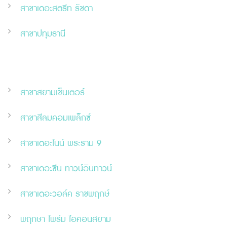
สาขาเดอะสตรีท รัชดา
สาขาปทุมธานี
สาขาสยามเซ็นเตอร์
สาขาสีลมคอมเพล็กซ์
สาขาเดอะไนน์ พระราม 9
สาขาเดอะ
ซี
น ทาวน์อินทาวน์
สาขาเดอะวอล์ค ราชพฤกษ์
พฤกษา ไพร์ม ไอคอนสยาม