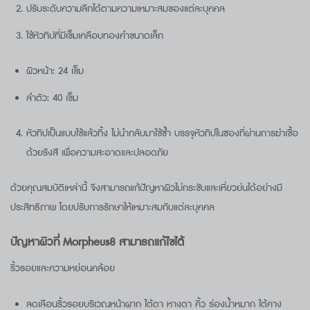
ปรับระดับความลึกได้ตามความเหมาะสมของแต่ละบุคคล
ใช้หัวทิปที่มีเข็มเคลือบทองคำขนาดเล็ก
ผิวหน้า: 24 เข็ม
ลำตัว: 40 เข็ม
หัวทิปเป็นแบบใช้แล้วทิ้ง ไม่นำกลับมาใช้ซ้ำ บรรจุหัวทิปในซองที่ผ่านการฆ่าเชื้อ
ด้วยรังสี เพื่อความสะอาดและปลอดภัย
ด้วยคุณสมบัติเหล่านี้ จึงสามารถแก้ปัญหาผิวไม่กระชับและเหี่ยวย่นได้อย่างมี
ประสิทธิภาพ โดยปรับการรักษาให้เหมาะสมกับแต่ละบุคคล
ปัญหาผิวที่ Morpheus8 สามารถแก้ไขได้
ริ้วรอยและความหย่อนคล้อย
ลดเลือนริ้วรอยบริเวณหน้าผาก ใต้ตา หางตา คิ้ว ร่องน้ำหมาก ใต้คาง