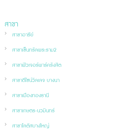
สาขา
สาขาอารีย์
สาขาเซ็นทรัลพระราม2
สาขาฟิวเจอร์พาร์ครังสิต
สาขาดีไซน์วิลเลจ บางนา
สาขาเมืองทองธานี
สาขาเกษตร-นวมินทร์
สาขาโลตัสบางใหญ่