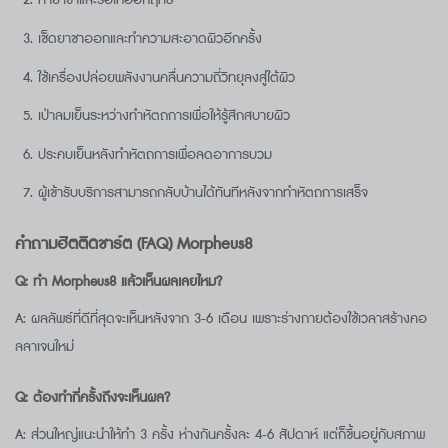
ทายาชาและรอให้ออกฤทธิ์
เช็ดยาชาออกและทำความสะอาดผิวอีกครั้ง
ใช้เครื่องปล่อยพลังงานคลื่นความถี่วิทยุลงสู่ใต้ผิว
เป่าลมเย็นระหว่างทำหัตถการเพื่อให้รู้สึกสบายผิว
ประคบเย็นหลังทำหัตถการเพื่อลดอาการบวม
ผู้เข้ารับบริการสามารถกลับบ้านได้ทันทีหลังจากทำหัตถการเสร็จ
คำถามฮิตติดชาร์ต (FAQ) Morpheus8
Q: ทำ
Morpheus8
แล้วเห็นผลเลยไหม?
A: ผลลัพธ์ที่ดีที่สุดจะเห็นหลังจาก 3-6 เดือน เพราะร่างกายต้องใช้เวลาสร้างคอ
ลลาเจนใหม่
Q: ต้องทำกี่ครั้งถึงจะเห็นผล?
A: ส่วนใหญ่แนะนำให้ทำ 3 ครั้ง ห่างกันครั้งละ 4-6 สัปดาห์ แต่ก็ขึ้นอยู่กับสภาพ