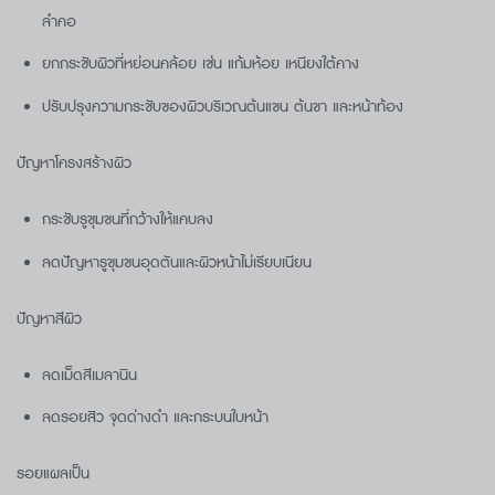
ลำคอ
ยกกระชับผิวที่หย่อนคล้อย เช่น แก้มห้อย เหนียงใต้คาง
ปรับปรุงความกระชับของผิวบริเวณต้นแขน ต้นขา และหน้าท้อง
ปัญหาโครงสร้างผิว
กระชับรูขุมขนที่กว้างให้แคบลง
ลดปัญหารูขุมขนอุดตันและผิวหน้าไม่เรียบเนียน
ปัญหาสีผิว
ลดเม็ดสีเมลานิน
ลดรอยสิว จุดด่างดำ และกระบนใบหน้า
รอยแผลเป็น