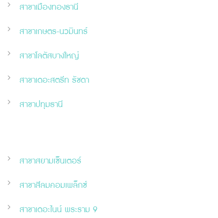
สาขาเมืองทองธานี
สาขาเกษตร-นวมินทร์
สาขาโลตัสบางใหญ่
สาขาเดอะสตรีท รัชดา
สาขาปทุมธานี
สาขาสยามเซ็นเตอร์
สาขาสีลมคอมเพล็กซ์
สาขาเดอะไนน์ พระราม 9