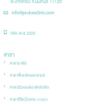
อ.ปากเกร็ด จ.นนทบุรี 11120
info@pruksaclinic.com
090 414 2222
สาขา
สาขาอารีย์
สาขาเซ็นทรัลพระราม2
สาขาฟิวเจอร์พาร์ครังสิต
สาขาดีไซน์วิลเลจ บางนา