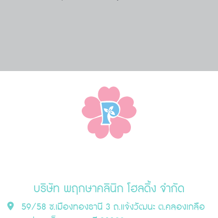
บริษัท พฤกษาคลินิก โฮลดิ้ง จำกัด
59/58 ซ.เมืองทองธานี 3 ถ.แจ้งวัฒนะ ต.คลองเกลือ