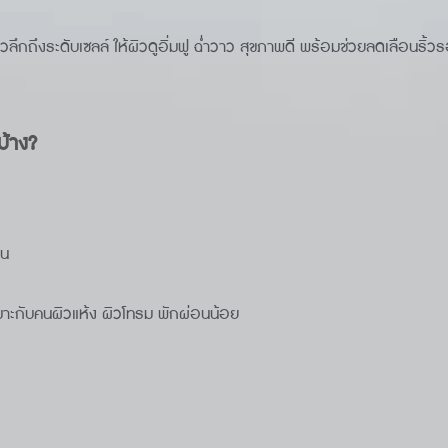
วลึกถึงระดับเซลล์ ให้ผิวดูอิ่มฟู ฉ่ำวาว สุขภาพดี พร้อมช่วยลดเลือนริ้
บ้าง?
ยน
หมาะกับคนผิวแห้ง ผิวโทรม พักผ่อนน้อย