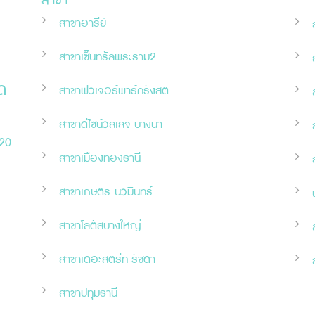
สาขา
สาขาอารีย์
สาขาเซ็นทรัลพระราม2
ด
สาขาฟิวเจอร์พาร์ครังสิต
สาขาดีไซน์วิลเลจ บางนา
120
สาขาเมืองทองธานี
สาขาเกษตร-นวมินทร์
สาขาโลตัสบางใหญ่
สาขาเดอะสตรีท รัชดา
สาขาปทุมธานี