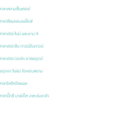
สาขาสยามเซ็นเตอร์
สาขาสีลมคอมเพล็กซ์
สาขาเดอะไนน์ พระราม 9
สาขาเดอะ
ซี
น ทาวน์อินทาวน์
สาขาเดอะวอล์ค ราชพฤกษ์
พฤกษา ไพร์ม ไอคอนสยาม
สาขาโลตัสวัชรพล
สาขาบิ๊กซี มาร์เก็ต เคหะร่มเกล้า