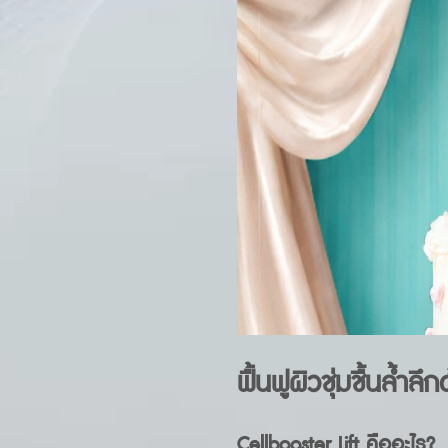
ฟื้นฟูผิวชุ่มชื้นล้ำ
Cellbooster Lift คืออะไร?