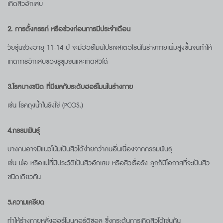
เกิดสิวอักเสบ
2. การตั้งครรภ์ หรือช่วงก่อนการมีประจำเดือน
วัยรุ่นช่วงอายุ 11-14 ปี จะมีฮอร์โมนโปรเจสเตอโรนในร่างกายเพิ่มสูงขึ้นจนทำให้
เกิดการอักเสบของรูขุมขนและเกิดสิวได้
3.โรคบางชนิด ที่มีผลกับระดับฮอร์โมนในร่างกาย
เช่น โรคถุงน้ำในรังไข่ (PCOS.)
4.กรรมพันธุ์
บางคนอาจมีแนวโน้มเป็นสิวได้ง่ายกว่าคนอื่นเนื่องจากกรรมพันธ์ุ
เช่น พ่อ หรือแม่ที่มีประวัติเป็นสิวอักเสบ หรือสิวเรื้อรัง ลูกก็มีโอกาสที่จะเป็นสิว
ชนิดเดียวกัน
5.ความเครียด
ทำให้ร่างกายหลั่งฮอร์โมนคอร์ติซอล ซึ่งกระตุ้นการเกิดสิวได้เช่นกัน