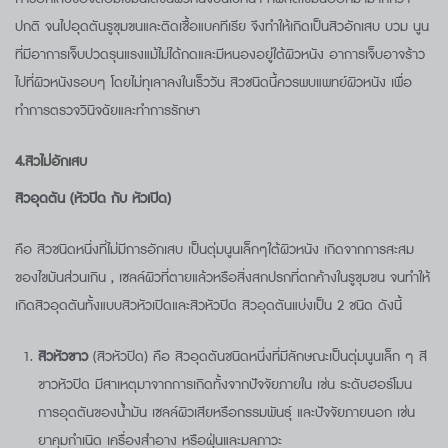
ปกติ จนไปอุดตันรูขุมขนและติดเชื้อแบคทีเรีย จึงทำให้เกิดเป็นสิวอักเสบ บวม นูน
ที่มีอาการเจ็บปวดรุนแรงแม้ไม่ได้กดและมีหนองอยู่ใต้ผิวหนัง อาการเจ็บอาจร้าว
ไปที่ผิวหนังรอบๆ โดยไม่ทุเลาลงในเร็ววัน สิวชนิดนี้ควรพบแพทย์ผิวหนัง เพื่อ
ทำการตรวจวินิจฉัยและทำการรักษา
4.
สิวไม่อักเสบ
สิวอุดตัน
(หัวปิด กับ หัวเปิด)
คือ สิวชนิดหนึ่งที่ไม่มีการอักเสบ เป็นตุ่มนูนเล็กๆใต้ผิวหนัง เกิดจากการสะสม
ของไขมันส่วนเกิน , เซลล์ผิวที่ตายแล้วหรือสิ่งสกปรกที่ตกค้างในรูขุมขน จนทำให้
เกิดสิวอุดตันทั้งแบบสิวหัวเปิดและสิวหัวปิด สิวอุดตันแบ่งเป็น 2 ชนิด ดังนี้
สิวหัวขาว
(สิวหัวปิด) คือ สิวอุดตันชนิดหนึ่งที่มีลักษณะเป็นตุ่มนูนเล็ก ๆ สี
ขาวหัวปิด มีสาเหตุมาจากการเกิดทั้งจากปัจจัยภายใน เช่น ระดับฮอร์โมน
การอุดตันของน้ำมัน เซลล์ผิวเสียหรือกรรมพันธุ์ และปัจจัยภายนอก เช่น
ยาคุมกำเนิด เครื่องสำอาง หรือฝุ่นและมลภาวะ