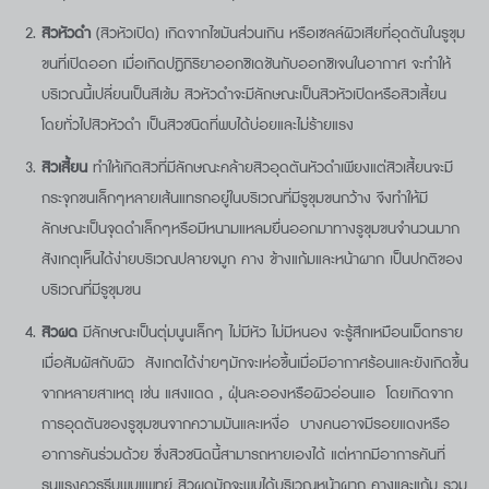
สิวหัวดำ
(สิวหัวเปิด) เกิดจากไขมันส่วนเกิน หรือเซลล์ผิวเสียที่อุดตันในรูขุม
ขนที่เปิดออก เมื่อเกิดปฏิกิริยาออกซิเดชันกับออกซิเจนในอากาศ จะทำให้
บริเวณนี้เปลี่ยนเป็นสีเข้ม สิวหัวดำจะมีลักษณะเป็นสิวหัวเปิดหรือสิวเสี้ยน
โดยทั่วไปสิวหัวดำ เป็นสิวชนิดที่พบได้บ่อยและไม่ร้ายแรง
สิวเสี้ยน
ทำให้เกิดสิวที่มีลักษณะคล้ายสิวอุดตันหัวดำเพียงแต่สิวเสี้ยนจะมี
กระจุกขนเล็กๆหลายเส้นแทรกอยู่ในบริเวณที่มีรูขุมขนกว้าง จึงทำให้มี
ลักษณะเป็นจุดดำเล็กๆหรือมีหนามแหลมยื่นออกมาทางรูขุมขนจำนวนมาก
สังเกตุเห็นได้ง่ายบริเวณปลายจมูก คาง ข้างแก้มและหน้าผาก เป็นปกติของ
บริเวณที่มีรูขุมขน
สิวผด
มีลักษณะเป็นตุ่มนูนเล็กๆ ไม่มีหัว ไม่มีหนอง จะรู้สึกเหมือนเม็ดทราย
เมื่อสัมผัสกับผิว สังเกตได้ง่ายๆมักจะเห่อขึ้นเมื่อมีอากาศร้อนและยังเกิดขึ้น
จากหลายสาเหตุ เช่น แสงแดด , ฝุ่นละอองหรือผิวอ่อนแอ โดยเกิดจาก
การอุดตันของรูขุมขนจากความมันและเหงื่อ บางคนอาจมีรอยแดงหรือ
อาการคันร่วมด้วย ซึ่งสิวชนิดนี้สามารถหายเองได้ แต่หากมีอาการคันที่
รุนแรงควรรีบพบแพทย์ สิวผดมักจะพบได้บริเวณหน้าผาก คางและแก้ม รวม