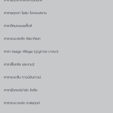
สาขาพฤกษาเกษตร-นวมินทร์
สาขาพฤกษา ไพร์ม ไอคอนสยาม
สาขาสีลมคอมเพล็กซ์
สาขาเดอะสตรีท รัชดาภิเษก
สาขา Design Village (บุญถาวร บางนา)
สาขาเซ็นทรัล พระราม2
สาขาเดอะซีน ทาวน์อินทาวน์
สาขาฟิวเจอร์ปาร์ค รังสิต
สาขาเดอะวอล์ค ราชพฤกษ์