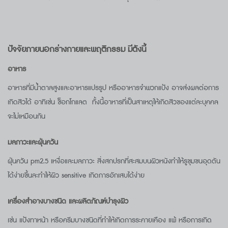
ปัจจัยภายนอกร่างกายและพฤติกรรม มีดังนี้
อาหาร
อาหารที่มีน้ำตาลสูงและอาหารแปรรูป หรืออาหารจำพวกแป้ง อาจส่งผลต่อการ
เกิดสิวได้ อาทิเช่น ช็อกโกแลต ทั้งนี้อาหารที่เป็นสาเหตุให้เกิดสิวของแต่ละบุคคล
จะไม่เหมือนกัน
มลภาวะและฝุ่นควัน
ฝุ่นควัน pm2.5 เหงื่อและมลภาวะ สิ่งสกปรกที่สะสมบนผิวหนังทำให้รูขุมขนอุดตัน
ได้ง่ายขึ้นละทำให้ผิว sensitive เกิดการอักเสบได้ง่าย
เครื่องสำอางบางชนิด และผลิตภัณฑ์บำรุงผิว
เช่น แป้งทาหน้า หรือครีมบางชนิดที่ทำให้เกิดการระคายเคือง แพ้ หรือการเกิด