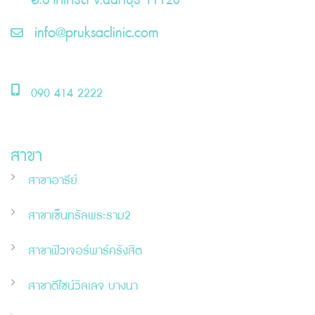
อ.ปากเกร็ด จ.นนทบุรี 11120
info@pruksaclinic.com
090 414 2222
สาขา
สาขาอารีย์
สาขาเซ็นทรัลพระราม2
สาขาฟิวเจอร์พาร์ครังสิต
สาขาดีไซน์วิลเลจ บางนา