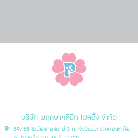
บริษัท พฤกษาคลินิก โฮลดิ้ง จำกัด
59/58 ซ.เมืองทองธานี 3 ถ.แจ้งวัฒนะ ต.คลองเกลือ