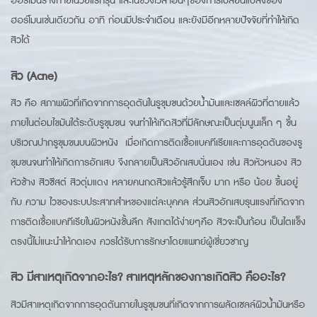
ฮอร์โมนร่างกายในวัยแรกรุ่น และในช่วงเวลาอื่นๆของการเปลี่ยนแปลงของ
ฮอร์โมนเช่นเดียวกัน อาทิ ก่อนมีประจำเดือน และยังมีอีกหลายปัจจัยที่ทำให้เกิด
สิวได้
สิว (Acne)
สิว คือ สภาพผิวที่เกิดจากการอุดตันในรูขุมขนด้วยน้ำมันและเซลล์ผิวที่ตายแล้ว
ภายในต่อมไขมันใต้ระดับรูขุมขน จนทำให้เกิดสิวที่มีลักษณะเป็นตุ่มนูนเล็ก ๆ ขึ้น
บริเวณปากรูขุมขนบนผิวหนัง เมื่อเกิดการติดเชื้อแบคทีเรียและการอุดตันของรู
ขุมขนจนทำให้เกิดการอักเสบ จึงกลายเป็นสิวอักเสบนั่นเอง เช่น สิวหัวหนอง สิว
หัวช้าง สิวซีสต์ สิวตุ่มแดง หลายคนกดสิวแล้วรู้สึกเจ็บ มาก หรือ น้อย ขึ้นอยู่
กับ ความ ไวของระบประสาทสำหของแต่ละบุคคล ส่วนสิวอักเสบรุนแรงที่เกิดจาก
การติดเชื้อแบคทีเรียในผิวหนังชั้นลึก สังเกตได้ง่ายๆคือ สิวจะเป็นก้อน เป็นไตแข็ง
ตรงนี้ไม่แนะนำให้กดเอง ควรได้รับการรักษาโดยแพทย์ผู้เชี่ยวชาญ
สิว มีสาเหตุเกิดจากอะไร? สาเหตุหลักของการเกิดสิว คืออะไร?
สิวมีสาเหตุเกิดจากการอุดตันภายในรูขุมขนที่เกิดจากการผลัดเซลล์ผิวน้ำมันหรือ