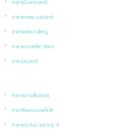
สาขาเมืองทองธานี
สาขาเกษตร-นวมินทร์
สาขาโลตัสบางใหญ่
สาขาเดอะสตรีท รัชดา
สาขาปทุมธานี
สาขาสยามเซ็นเตอร์
สาขาสีลมคอมเพล็กซ์
สาขาเดอะไนน์ พระราม 9