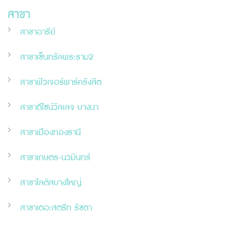
สาขา
สาขาอารีย์
สาขาเซ็นทรัลพระราม2
สาขาฟิวเจอร์พาร์ครังสิต
สาขาดีไซน์วิลเลจ บางนา
สาขาเมืองทองธานี
สาขาเกษตร-นวมินทร์
สาขาโลตัสบางใหญ่
สาขาเดอะสตรีท รัชดา