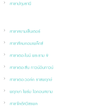
สาขาปทุมธานี
สาขาสยามเซ็นเตอร์
สาขาสีลมคอมเพล็กซ์
สาขาเดอะไนน์ พระราม 9
สาขาเดอะ
ซี
น ทาวน์อินทาวน์
สาขาเดอะวอล์ค ราชพฤกษ์
พฤกษา ไพร์ม ไอคอนสยาม
สาขาโลตัสวัชรพล