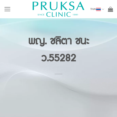
Skip
THAI
to
content
พญ. ชลิตา ชนะ
ว.55282
DOCTORS