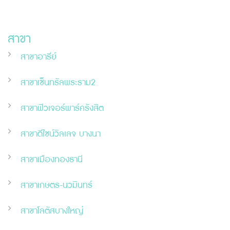
สาขา
สาขาอารีย์
สาขาเซ็นทรัลพระราม2
สาขาฟิวเจอร์พาร์ครังสิต
สาขาดีไซน์วิลเลจ บางนา
สาขาเมืองทองธานี
สาขาเกษตร-นวมินทร์
สาขาโลตัสบางใหญ่