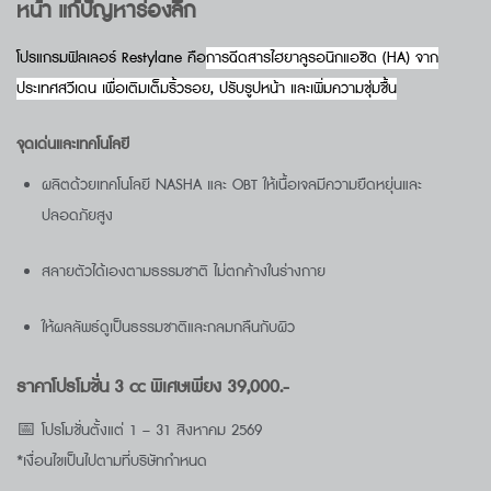
หน้า แก้ปัญหาร่องลึก
โปรแกรมฟิลเลอร์ Restylane คือ
การฉีดสารไฮยาลูรอนิกแอซิด (HA) จาก
ประเทศสวีเดน เพื่อเติมเต็มริ้วรอย, ปรับรูปหน้า และเพิ่มความชุ่มชื้น
จุดเด่นและเทคโนโลยี
ผลิตด้วยเทคโนโลยี NASHA และ OBT ให้เนื้อเจลมีความยืดหยุ่นและ
ปลอดภัยสูง
สลายตัวได้เองตามธรรมชาติ ไม่ตกค้างในร่างกาย
ให้ผลลัพธ์ดูเป็นธรรมชาติและกลมกลืนกับผิว
ราคาโปรโมชั่น 3 cc พิเศษเพียง 39,000.-
📅 โปรโมชั่นตั้งแต่ 1 – 31 สิงหาคม 2569
*เงื่อนไขเป็นไปตามที่บริษัทกำหนด