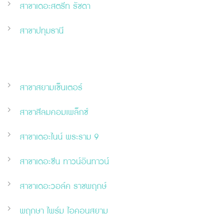
สาขาเดอะสตรีท รัชดา
สาขาปทุมธานี
สาขาสยามเซ็นเตอร์
สาขาสีลมคอมเพล็กซ์
สาขาเดอะไนน์ พระราม 9
สาขาเดอะ
ซี
น ทาวน์อินทาวน์
สาขาเดอะวอล์ค ราชพฤกษ์
พฤกษา ไพร์ม ไอคอนสยาม