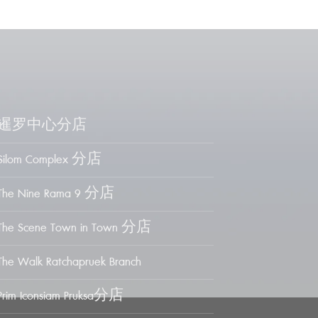
暹罗中心分店
Silom Complex 分店
The Nine Rama 9 分店
The Scene Town in Town 分店
The Walk Ratchapruek Branch
Prim Iconsiam Pruksa分店