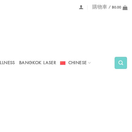
購物車 /
฿
0.00
LLNESS
BANGKOK LASER
CHINESE