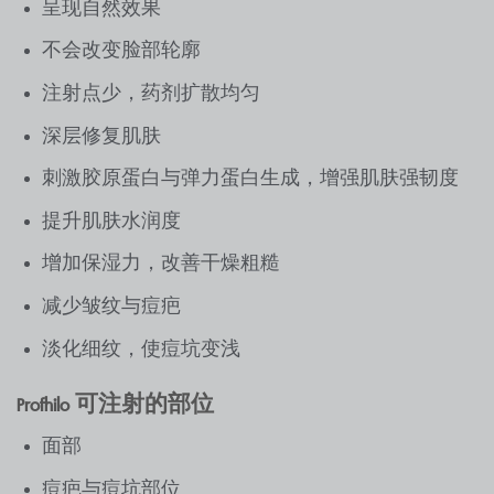
呈现自然效果
不会改变脸部轮廓
注射点少，药剂扩散均匀
深层修复肌肤
刺激胶原蛋白与弹力蛋白生成，增强肌肤强韧度
提升肌肤水润度
增加保湿力，改善干燥粗糙
减少皱纹与痘疤
淡化细纹，使痘坑变浅
Profhilo 可注射的部位
面部
痘疤与痘坑部位