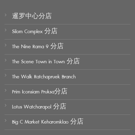
暹罗中心分店
Silom Complex 分店
The Nine Rama 9 分店
The Scene Town in Town 分店
The Walk Ratchapruek Branch
Prim Iconsiam Pruksa分店
Lotus Watcharapol 分店
Big C Market Keharomklao 分店