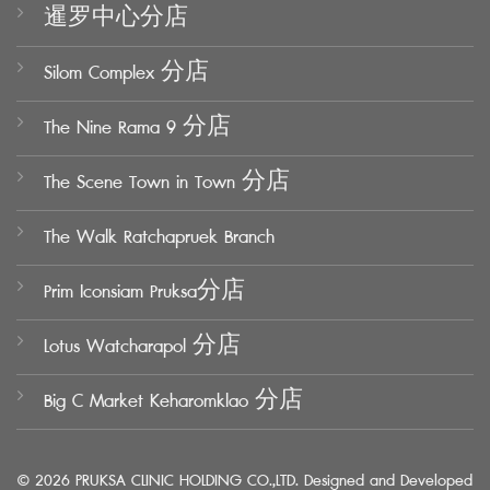
暹罗中心分店
Silom Complex 分店
The Nine Rama 9 分店
The Scene Town in Town 分店
The Walk Ratchapruek Branch
Prim Iconsiam Pruksa分店
Lotus Watcharapol 分店
Big C Market Keharomklao 分店
© 2026 PRUKSA CLINIC HOLDING CO.,LTD. Designed and Developed