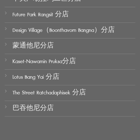
Future Park Rangsit 分店
Design Village（Boonthavorn Bangna）分店
蒙通他尼分店
Kaset-Nawamin Pruksa分店
Lotus Bang Yai 分店
The Street Ratchadaphisek 分店
巴吞他尼分店