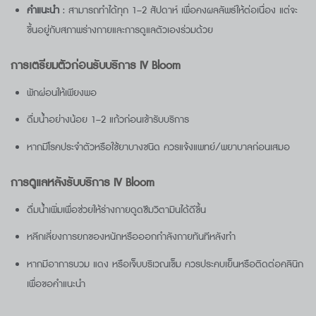
คำแนะนำ
: สามารถทำได้ทุก 1–2 สัปดาห์ เพื่อคงผลลัพธ์ให้ต่อเนื่อง แต่จะ
ขึ้นอยู่กับสภาพร่างกายและการดูแลตัวเองร่วมด้วย
การเตรียมตัวก่อนรับบริการ
IV Bloom
พักผ่อนให้เพียงพอ
ดื่มน้ำอย่างน้อย 1–2 แก้วก่อนเข้ารับบริการ
หากมีโรคประจำตัวหรือใช้ยาบางชนิด ควรแจ้งแพทย์/พยาบาลก่อนเสมอ
การดูแลหลังรับบริการ
IV Bloom
ดื่มน้ำเพิ่มเพื่อช่วยให้ร่างกายดูดซึมวิตามินได้ดีขึ้น
หลีกเลี่ยงการยกของหนักหรือออกกำลังกายทันทีหลังทำ
หากมีอาการบวม แดง หรือเจ็บบริเวณเข็ม ควรประคบเย็นหรือติดต่อคลินิก
เพื่อขอคำแนะนำ