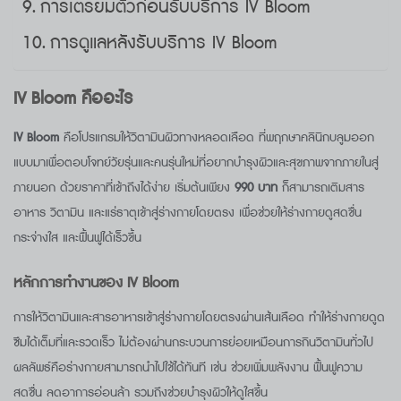
การเตรียมตัวก่อนรับบริการ IV Bloom
การดูแลหลังรับบริการ IV Bloom
IV Bloom
คืออะไร
IV Bloom
คือโปรแกรมให้วิตามินผิวทางหลอดเลือด ที่พฤกษาคลินิกบลูมออก
แบบมาเพื่อตอบโจทย์วัยรุ่นและคนรุ่นใหม่ที่อยากบำรุงผิวและสุขภาพจากภายในสู่
ภายนอก ด้วยราคาที่เข้าถึงได้ง่าย เริ่มต้นเพียง
990
บาท
ก็สามารถเติมสาร
อาหาร วิตามิน และแร่ธาตุเข้าสู่ร่างกายโดยตรง เพื่อช่วยให้ร่างกายดูสดชื่น
กระจ่างใส และฟื้นฟูได้เร็วขึ้น
หลักการทำงานของ
IV Bloom
การให้วิตามินและสารอาหารเข้าสู่ร่างกายโดยตรงผ่านเส้นเลือด ทำให้ร่างกายดูด
ซึมได้เต็มที่และรวดเร็ว ไม่ต้องผ่านกระบวนการย่อยเหมือนการกินวิตามินทั่วไป
ผลลัพธ์คือร่างกายสามารถนำไปใช้ได้ทันที เช่น ช่วยเพิ่มพลังงาน ฟื้นฟูความ
สดชื่น ลดอาการอ่อนล้า รวมถึงช่วยบำรุงผิวให้ดูใสขึ้น