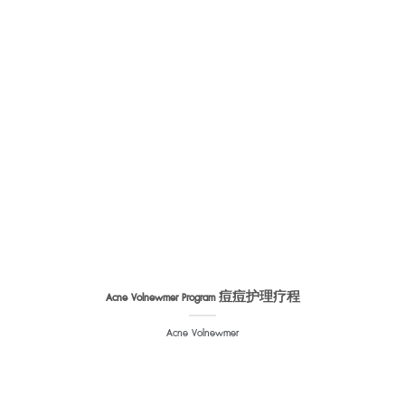
Acne Volnewmer Program 痘痘护理疗程
Acne Volnewmer