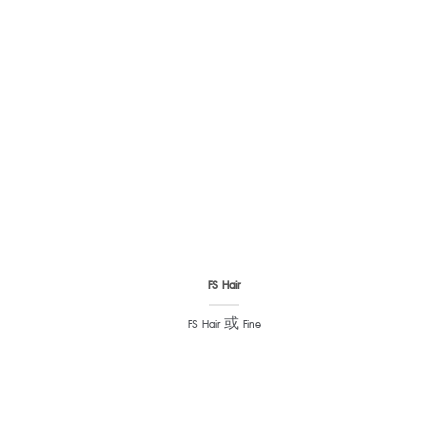
FS Hair
FS Hair 或 Fine