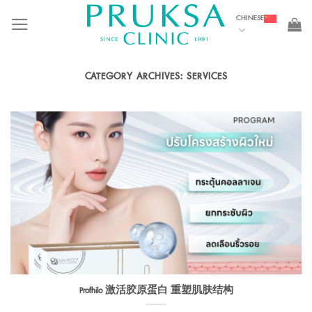
Skip
CHINESE
to
content
CATEGORY ARCHIVES:
SERVICES
Profhilo 激活胶原蛋白 重塑肌肤结构