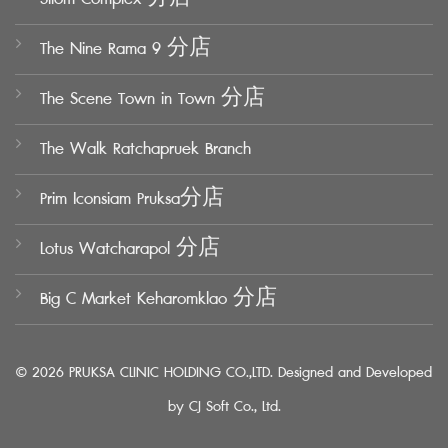
The Nine Rama 9 分店
The Scene Town in Town 分店
The Walk Ratchapruek Branch
Prim Iconsiam Pruksa分店
Lotus Watcharapol 分店
Big C Market Keharomklao 分店
© 2026 PRUKSA CLINIC HOLDING CO.,LTD. Designed and Developed
by
CJ Soft Co., Ltd.