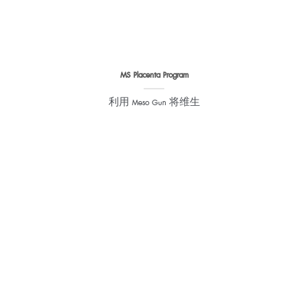
MS Placenta Program
利用 Meso Gun 将维生