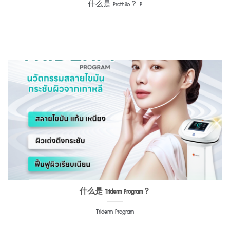
什么是 Profhilo？ P
什么是 Triderm Program？
Triderm Program