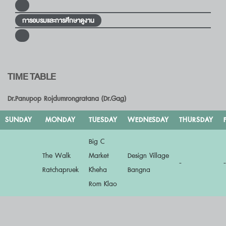
การอบรมและการศึกษาดูงาน
TIME TABLE
Dr.Panupop Rojdumrongratana (Dr.Gag)
SUNDAY
MONDAY
TUESDAY
WEDNESDAY
THURSDAY
Big C
The Walk
Market
Design Village
-
-
Ratchapruek
Kheha
Bangna
Rom Klao