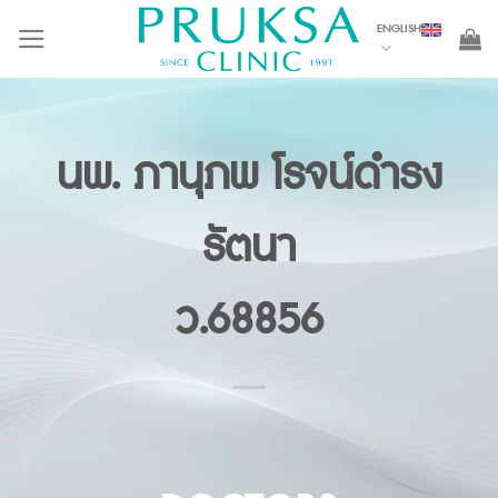
Skip
ENGLISH
to
content
นพ. ภานุภพ โรจน์ดำรง
รัตนา
ว.68856